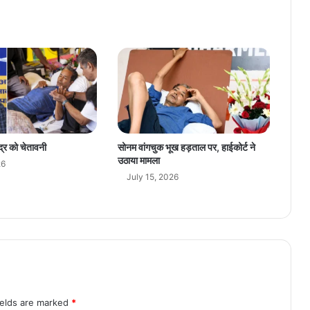
गी
सां
स
दों
की
न
ई
र
ण
नी
द्र को चेतावनी
सोनम वांगचुक भूख हड़ताल पर, हाईकोर्ट ने
ति
उठाया मामला
26
से
July 15, 2026
म
म
ता
ब
न
र्जी
की
मु
श्कि
ields are marked
*