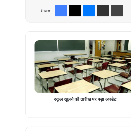
Facebook
X
Messenger
Share via Email
Print
Share
स्कू
ल
खु
ल
ने
की
ता
री
ख
प
स्कूल खुलने की तारीख पर बड़ा अपडेट
र
ब
ड़ा
अ
प