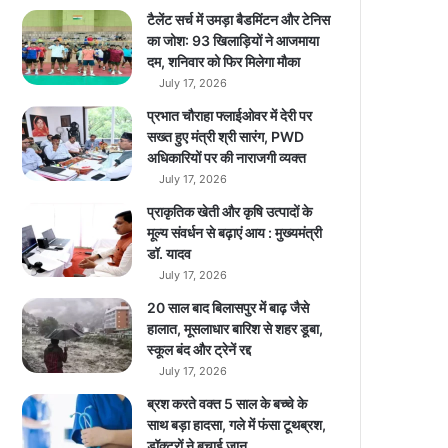
g
टैलेंट सर्च में उमड़ा बैडमिंटन और टेनिस
o
का जोश: 93 खिलाड़ियों ने आजमाया
n
दम, शनिवार को फिर मिलेगा मौका
7
July 17, 2026
7
प्रभात चौराहा फ्लाईओवर में देरी पर
8
सख्त हुए मंत्री श्री सारंग, PWD
G
अधिकारियों पर की नाराजगी व्यक्त
प्रो
July 17, 2026
से
स
प्राकृतिक खेती और कृषि उत्पादों के
र
मूल्य संवर्धन से बढ़ाएं आय : मुख्यमंत्री
का
डॉ. यादव
स
July 17, 2026
पो
20 साल बाद बिलासपुर में बाढ़ जैसे
र्ट
हालात, मूसलाधार बारिश से शहर डूबा,
स्कूल बंद और ट्रेनें रद्द
July 17, 2026
ब्रश करते वक्त 5 साल के बच्चे के
साथ बड़ा हादसा, गले में फंसा टूथब्रश,
डॉक्टरों ने बचाई जान