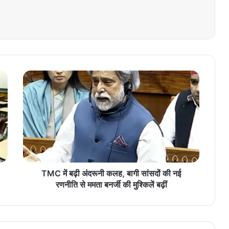
T
M
C
में
ब
ढ़ी
अं
द
रू
नी
TMC में बढ़ी अंदरूनी कलह, बागी सांसदों की नई
क
रणनीति से ममता बनर्जी की मुश्किलें बढ़ीं
ल
ह
,
बा