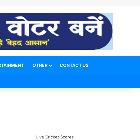
RTAINMENT
OTHER
CONTACT US
Facebook
X
YouTube
Telegram
WhatsApp
Instagram
Switch skin
Search for
Live Cricket Scores