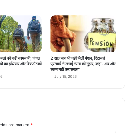
C
M
सा
य
ने
भें
ट
की
‘
्षा बलों की बड़ी कामयाबी, जंगल
2 साल बाद भी नहीं मिली पेंशन, रिटायर्ड
मा
यों का हथियार और विस्फोटकों
प्राचार्य ने लगाई न्याय की गुहार, कहा- अब और
ता
सहन नहीं कर सकता
कौ
26
July 15, 2026
श
ल्या
के
रा
म
’
की
खा
ields are marked
*
स