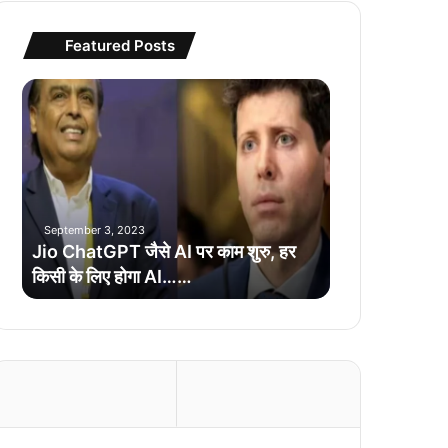
Featured Posts
J
i
o
C
h
a
t
September 3, 2023
G
Jio ChatGPT जैसे AI पर काम शुरु, हर
P
किसी के लिए होगा AI……
T
जै
से
A
I
प
र
का
म