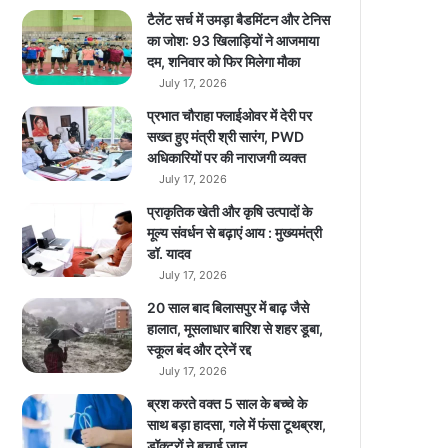
शु
टैलेंट सर्च में उमड़ा बैडमिंटन और टेनिस
रु
का जोश: 93 खिलाड़ियों ने आजमाया
,
दम, शनिवार को फिर मिलेगा मौका
ह
July 17, 2026
र
प्रभात चौराहा फ्लाईओवर में देरी पर
कि
सख्त हुए मंत्री श्री सारंग, PWD
सी
अधिकारियों पर की नाराजगी व्यक्त
के
July 17, 2026
लि
ए
प्राकृतिक खेती और कृषि उत्पादों के
हो
मूल्य संवर्धन से बढ़ाएं आय : मुख्यमंत्री
गा
डॉ. यादव
A
July 17, 2026
I
20 साल बाद बिलासपुर में बाढ़ जैसे
…
हालात, मूसलाधार बारिश से शहर डूबा,
…
स्कूल बंद और ट्रेनें रद्द
July 17, 2026
ब्रश करते वक्त 5 साल के बच्चे के
साथ बड़ा हादसा, गले में फंसा टूथब्रश,
डॉक्टरों ने बचाई जान