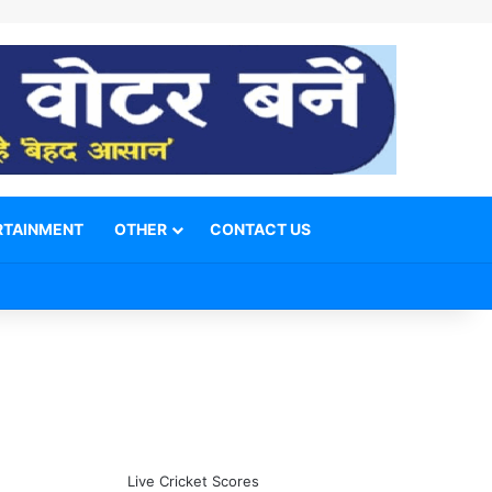
RTAINMENT
OTHER
CONTACT US
Facebook
X
YouTube
Telegram
WhatsApp
Instagram
Switch skin
Search for
Live Cricket Scores