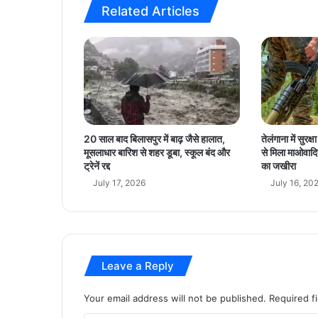
Related Articles
क
च्चे
घ
र
से
आ
त्म
नि
र्भ
20 साल बाद बिलासपुर में बाढ़ जैसे हालात,
तेलंगाना में सुरक
र
मूसलाधार बारिश से शहर डूबा, स्कूल बंद और
से मिला माओवादि
ता
ट्रेनें रद्द
का जखीरा
त
July 17, 2026
July 16, 20
क
का
स
फ
र
Leave a Reply
Your email address will not be published.
Required f