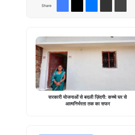
Share
स
र
का
री
यो
ज
ना
ओं
से
ब
सरकारी योजनाओं से बदली ज़िंदगी: कच्चे घर से
द
आत्मनिर्भरता तक का सफर
ली
ज़िं
द
गी
: