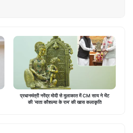
प्र
धा
न
मं
त्री
न
रें
द्र
मो
दी
प्रधानमंत्री नरेंद्र मोदी से मुलाकात में CM साय ने भेंट
से
की ‘माता कौशल्या के राम’ की खास कलाकृति
मु
ला
का
त
में