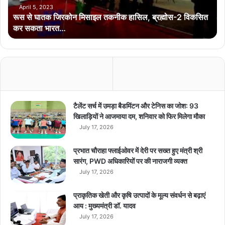
र
April 5, 2023
रूस से घातक जिरकोन मिसाइल तकनीक हासिल, ब्रह्मोस-2 विकसित
को
कर सकता भारत…
न
मि
सा
इ
ल
त
क
नी
टैलेंट सर्च में उमड़ा बैडमिंटन और टेनिस का जोश: 93
क
खिलाड़ियों ने आजमाया दम, शनिवार को फिर मिलेगा मौका
हा
July 17, 2026
सि
ल
प्रभात चौराहा फ्लाईओवर में देरी पर सख्त हुए मंत्री श्री
,
सारंग, PWD अधिकारियों पर की नाराजगी व्यक्त
ब्र
July 17, 2026
ह्मो
स
प्राकृतिक खेती और कृषि उत्पादों के मूल्य संवर्धन से बढ़ाएं
-
आय : मुख्यमंत्री डॉ. यादव
2
July 17, 2026
वि