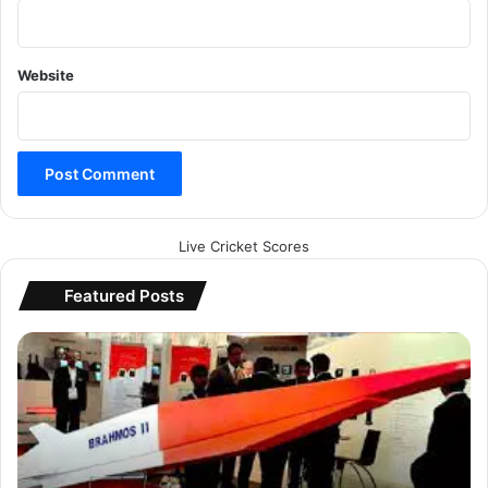
Website
Live Cricket Scores
Featured Posts
रू
स
से
घा
त
क
जि