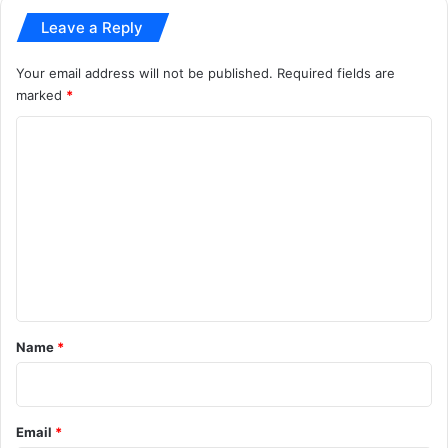
धा
latest news
Latest Updates
Leave a Reply
नि
शा
Legal Dispute
mamata banerjee
Your email address will not be published.
Required fields are
ना
marked
*
National
political news
C
supreme court
today news
o
top news
West Bengal
m
m
e
n
t
*
Name
*
Email
*