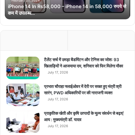
4
February 27, 2024
iPhone 14 In Rs58,000 – iPhone 14 in 58,000 रुपये से
I
कम में उपलब्ध…
n
R
s
5
8
,
0
0
टैलेंट सर्च में उमड़ा बैडमिंटन और टेनिस का जोश: 93
0
खिलाड़ियों ने आजमाया दम, शनिवार को फिर मिलेगा मौका
–
July 17, 2026
i
P
प्रभात चौराहा फ्लाईओवर में देरी पर सख्त हुए मंत्री श्री
h
सारंग, PWD अधिकारियों पर की नाराजगी व्यक्त
o
July 17, 2026
n
e
प्राकृतिक खेती और कृषि उत्पादों के मूल्य संवर्धन से बढ़ाएं
1
आय : मुख्यमंत्री डॉ. यादव
4
July 17, 2026
i
n