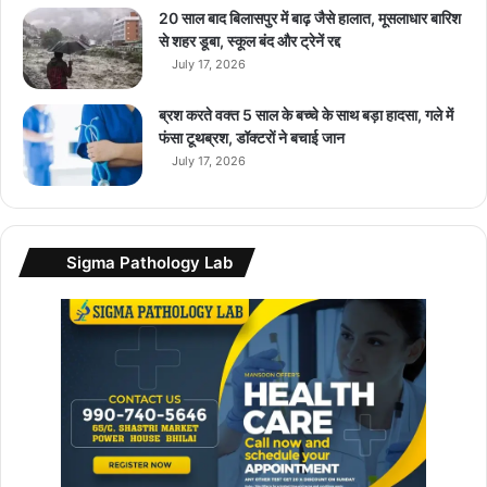
5
20 साल बाद बिलासपुर में बाढ़ जैसे हालात, मूसलाधार बारिश
8
से शहर डूबा, स्कूल बंद और ट्रेनें रद्द
,
July 17, 2026
0
0
ब्रश करते वक्त 5 साल के बच्चे के साथ बड़ा हादसा, गले में
0
फंसा टूथब्रश, डॉक्टरों ने बचाई जान
रु
July 17, 2026
प
ये
से
क
Sigma Pathology Lab
म
में
उ
प
ल
ब्ध
…