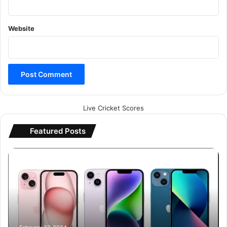
Website
Live Cricket Scores
Featured Posts
i
P
h
o
n
e
1