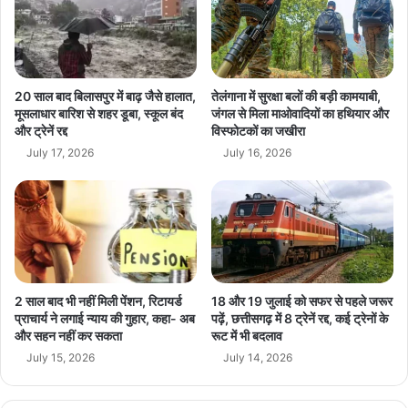
न
के
ई
क
र
द
फ्ता
मों
र
को
20 साल बाद बिलासपुर में बाढ़ जैसे हालात,
तेलंगाना में सुरक्षा बलों की बड़ी कामयाबी,
मि
मूसलाधार बारिश से शहर डूबा, स्कूल बंद
जंगल से मिला माओवादियों का हथियार और
और ट्रेनें रद्द
विस्फोटकों का जखीरा
ली
न
July 17, 2026
July 16, 2026
ई
रा
ह
:
C
breaking news
Chhattisgarh News
M
सा
hindi news
latest news
today news
2 साल बाद भी नहीं मिली पेंशन, रिटायर्ड
18 और 19 जुलाई को सफर से पहले जरूर
य
प्राचार्य ने लगाई न्याय की गुहार, कहा- अब
पढ़ें, छत्तीसगढ़ में 8 ट्रेनें रद्द, कई ट्रेनों के
और सहन नहीं कर सकता
रूट में भी बदलाव
July 15, 2026
July 14, 2026