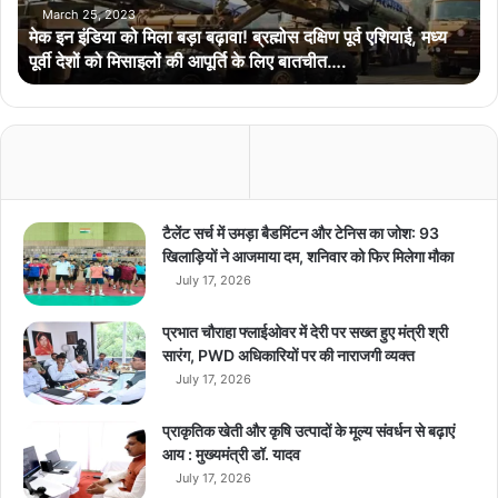
को
March 25, 2023
मेक इन इंडिया को मिला बड़ा बढ़ावा! ब्रह्मोस दक्षिण पूर्व एशियाई, मध्य
मि
पूर्वी देशों को मिसाइलों की आपूर्ति के लिए बातचीत….
ला
ब
ड़ा
ब
ढ़ा
वा
!
ब्र
टैलेंट सर्च में उमड़ा बैडमिंटन और टेनिस का जोश: 93
ह्मो
खिलाड़ियों ने आजमाया दम, शनिवार को फिर मिलेगा मौका
स
July 17, 2026
द
क्षि
प्रभात चौराहा फ्लाईओवर में देरी पर सख्त हुए मंत्री श्री
ण
सारंग, PWD अधिकारियों पर की नाराजगी व्यक्त
पू
July 17, 2026
र्व
ए
प्राकृतिक खेती और कृषि उत्पादों के मूल्य संवर्धन से बढ़ाएं
शि
आय : मुख्यमंत्री डॉ. यादव
या
July 17, 2026
ई