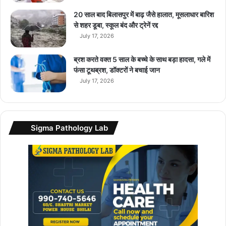
,
म
20 साल बाद बिलासपुर में बाढ़ जैसे हालात, मूसलाधार बारिश
ध्य
से शहर डूबा, स्कूल बंद और ट्रेनें रद्द
पू
July 17, 2026
र्वी
दे
ब्रश करते वक्त 5 साल के बच्चे के साथ बड़ा हादसा, गले में
शों
फंसा टूथब्रश, डॉक्टरों ने बचाई जान
को
July 17, 2026
मि
सा
इ
लों
Sigma Pathology Lab
की
आ
पू
र्ति
के
लि
ए
बा
त
ची