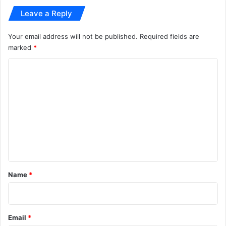
Leave a Reply
Your email address will not be published.
Required fields are
marked
*
C
o
m
m
e
n
t
*
Name
*
Email
*