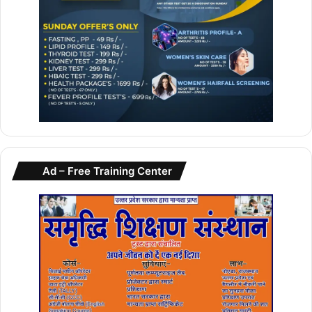
त
…
.
Ad – Free Training Center