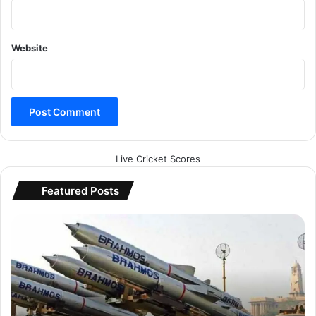
Website
Live Cricket Scores
Featured Posts
मे
क
इ
न
इं
डि
या