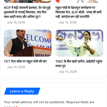
C
ता
M
ओं
NCP में बढ़ी अंदरूनी हलचल, देर रात हुई
राहुल गांधी के देहरादून कार्यक्रम पर
Suvendu Adhikari
West Bengal BJP
ब
के
मुलाकातों से गरमाई सियासत, क्या फिर
सियासत तेज, BJP बोली- जगह की कमी
न
साथ आएंगे शरद और अजित गुट?
नहीं, कांग्रेस कर रही राजनीति
बी
west-bengal-politics
ने
च
July 16, 2026
July 15, 2026
से
जु
प
बा
ह
नी
ले
जं
म
ग
ची
,
ह
‘
TET पेपर लीक पर राहुल गांधी की मांग
TMC के बैंक खाते फ्रीज, हाईकोर्ट पहुंचा
ल
र
ममता गुट
च
सो
July 14, 2026
ल
July 13, 2026
इ
"
या
ब
द
Leave a Reply
लो
’
वा
Your email address will not be published.
Required fields are
ले