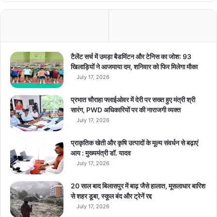
मं
थ
ली
स
ब्स
क्रि
टैलेंट सर्च में उमड़ा बैडमिंटन और टेनिस का जोश: 93
प्श
खिलाड़ियों ने आजमाया दम, शनिवार को फिर मिलेगा मौका
न
July 17, 2026
प्ला
न
प्रभात चौराहा फ्लाईओवर में देरी पर सख्त हुए मंत्री श्री
A
सारंग, PWD अधिकारियों पर की नाराजगी व्यक्त
m
July 17, 2026
a
z
प्राकृतिक खेती और कृषि उत्पादों के मूल्य संवर्धन से बढ़ाएं
o
आय : मुख्यमंत्री डॉ. यादव
n
July 17, 2026
P
r
i
20 साल बाद बिलासपुर में बाढ़ जैसे हालात, मूसलाधार बारिश
m
से शहर डूबा, स्कूल बंद और ट्रेनें रद्द
e
July 17, 2026
प्ला