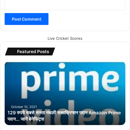
Live Cricket Scores
Featured Posts
1
2
9
रु
प
ये
स
ब
October 10, 2021
129 रुपये सबसे सस्ता मंथली सब्सक्रिप्शन प्लान Amazon Prime
से
प्लान… जानें बेनेफिट्स
स
स्ता