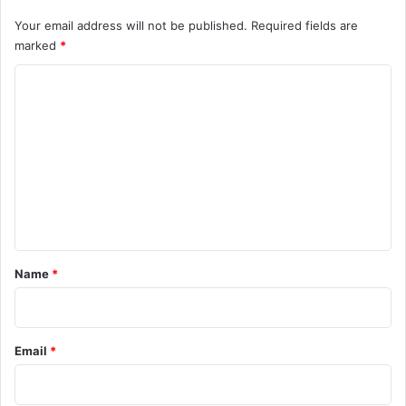
Your email address will not be published.
Required fields are
marked
*
C
o
m
m
e
n
t
*
Name
*
Email
*