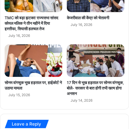
मु
ख्य
मं
TMC को बड़ा झटका! राज्यसभा सांसद
केजरीवाल की केंद्र को चेतावनी
त्री
कोयल मलिक ने तीन महीने में दिया
July 16, 2026
इस्तीफा, सियासी हलचल तेज
की
यो
July 16, 2026
ज
ना
दे
गी
न
ई
र
सोनम वांगचुक भूख हड़ताल पर, हाईकोर्ट ने
17 दिन से भूख हड़ताल पर सोनम वांगचुक,
फ्ता
उठाया मामला
बोले- सरकार से बात होगी तभी खत्म होगा
र
अनशन
July 15, 2026
July 14, 2026
Leave a Reply