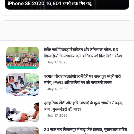
iPhone SE 2020 16,801 रुपये तक गिर गई,
0
2
0
1
6
,
8
0
टैलेंट सर्च में उमड़ा बैडमिंटन और टेनिस का जोश: 93
1
खिलाड़ियों ने आजमाया दम, शनिवार को फिर मिलेगा मौका
रु
July 17, 2026
प
ये
प्रभात चौराहा फ्लाईओवर में देरी पर सख्त हुए मंत्री श्री
त
सारंग, PWD अधिकारियों पर की नाराजगी व्यक्त
क
July 17, 2026
गि
र
प्राकृतिक खेती और कृषि उत्पादों के मूल्य संवर्धन से बढ़ाएं
ग
आय : मुख्यमंत्री डॉ. यादव
ई
July 17, 2026
,
20 साल बाद बिलासपुर में बाढ़ जैसे हालात, मूसलाधार बारिश