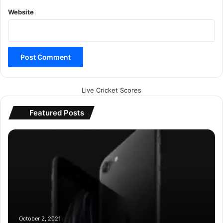
Website
Live Cricket Scores
Featured Posts
i
P
h
o
n
e
S
E
2
October 2, 2021