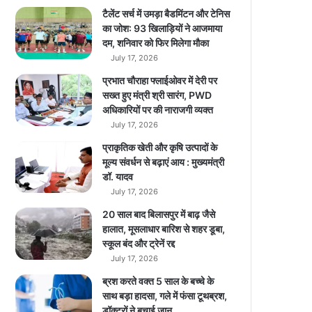
ला
टैलेंट सर्च में उमड़ा बैडमिंटन और टेनिस
इ
का जोश: 93 खिलाड़ियों ने आजमाया
न
दम, शनिवार को फिर मिलेगा मौका
ली
July 17, 2026
क
प्रभात चौराहा फ्लाईओवर में देरी पर
…
सख्त हुए मंत्री श्री सारंग, PWD
अधिकारियों पर की नाराजगी व्यक्त
July 17, 2026
प्राकृतिक खेती और कृषि उत्पादों के
मूल्य संवर्धन से बढ़ाएं आय : मुख्यमंत्री
डॉ. यादव
July 17, 2026
20 साल बाद बिलासपुर में बाढ़ जैसे
हालात, मूसलाधार बारिश से शहर डूबा,
स्कूल बंद और ट्रेनें रद्द
July 17, 2026
ब्रश करते वक्त 5 साल के बच्चे के
साथ बड़ा हादसा, गले में फंसा टूथब्रश,
डॉक्टरों ने बचाई जान