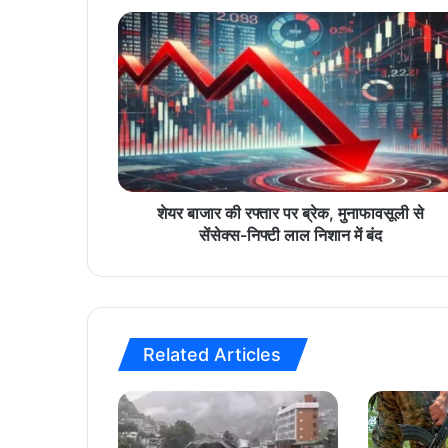
शे
य
र
बा
जा
र
की
र
फ्ता
र
शेयर बाजार की रफ्तार पर ब्रेक, मुनाफावसूली से
प
सेंसेक्स-निफ्टी लाल निशान में बंद
र
ब्रे
क
,
मु
Related Articles
ना
फा
व
सू
ली