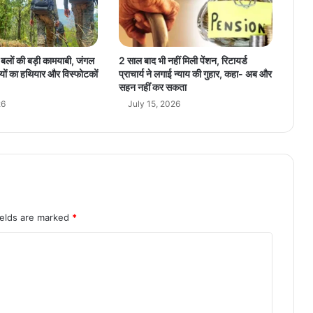
न
की
पू
री
्षा बलों की बड़ी कामयाबी, जंगल
2 साल बाद भी नहीं मिली पेंशन, रिटायर्ड
जा
यों का हथियार और विस्फोटकों
प्राचार्य ने लगाई न्याय की गुहार, कहा- अब और
न
सहन नहीं कर सकता
का
26
July 15, 2026
री
सा
र्व
ज
नि
क
क
र
ields are marked
*
ने
की
मां
ग