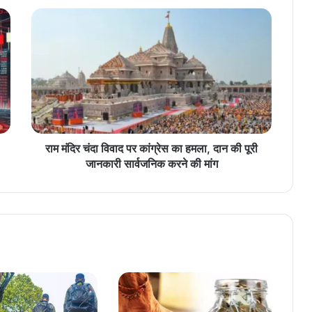
रा
म
मं
दि
र
चं
दा
वि
वा
द
राम मंदिर चंदा विवाद पर कांग्रेस का हमला, दान की पूरी
प
जानकारी सार्वजनिक करने की मांग
र
कां
ग्रे
स
का
ह
म
ला
,
दा