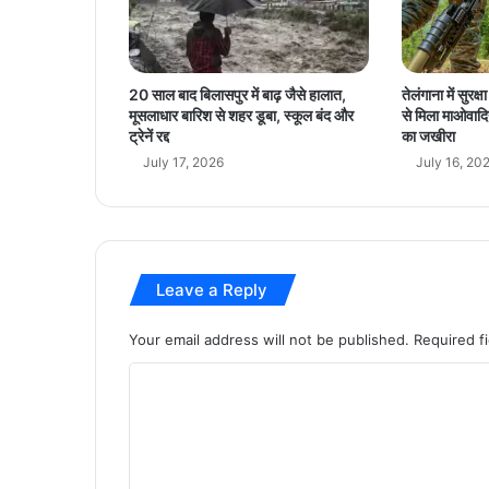
से
सें
से
क्स
20 साल बाद बिलासपुर में बाढ़ जैसे हालात,
तेलंगाना में सुरक
-
मूसलाधार बारिश से शहर डूबा, स्कूल बंद और
से मिला माओवादि
नि
ट्रेनें रद्द
का जखीरा
फ्टी
July 17, 2026
July 16, 20
ला
ल
नि
शा
न
Leave a Reply
में
बं
द
Your email address will not be published.
Required f
C
o
m
m