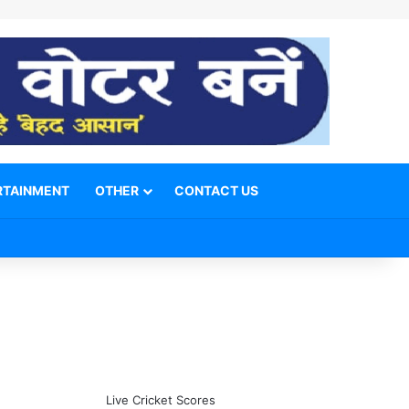
RTAINMENT
OTHER
CONTACT US
Facebook
X
YouTube
Telegram
WhatsApp
Instagram
Switch skin
Search for
Live Cricket Scores