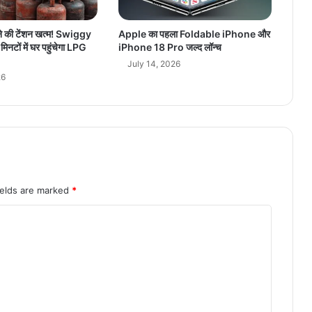
को
र्ट
ने की टेंशन खत्म! Swiggy
Apple का पहला Foldable iPhone और
ने
नटों में घर पहुंचेगा LPG
iPhone 18 Pro जल्द लॉन्च
1
July 14, 2026
9
26
या
चि
का
एं
खा
रि
ज
कीं
ields are marked
*