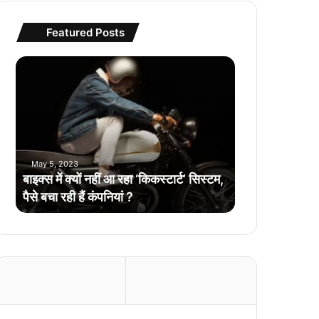
Featured Posts
बा
इ
क्स
में
क्यों
न
हीं
May 5, 2023
आ
बाइक्स में क्यों नहीं आ रहा ‘किकस्टार्ट’ सिस्टम,
र
पैसे बचा रही हैं कंपनियां ?
हा
‘
कि
क
स्टा
र्ट
’
सि
स्ट