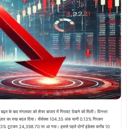
बढ़त के बाद मंगलवार को शेयर बाजार में गिरावट देखने को मिली। दिनभर
 बाज़ार का रुख बदल दिया। सेंसेक्स 104.35 अंक यानी 0.13% गिरकर
13% टूटकर 24,398.70 पर आ गया। इससे पहले दोनों इंडेक्स करीब 10