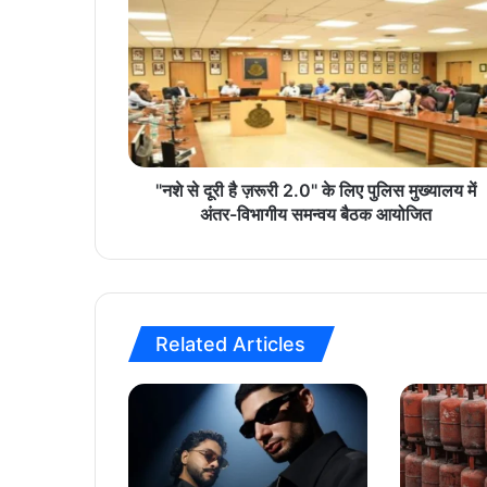
न
शे
से
दू
री
है
ज़
रू
री
"नशे से दूरी है ज़रूरी 2.0" के लिए पुलिस मुख्यालय में
2
अंतर-विभागीय समन्वय बैठक आयोजित
.
0
"
के
लि
Related Articles
ए
पु
लि
स
मु
ख्या
ल