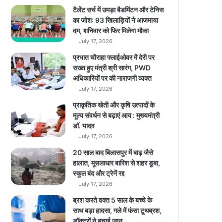
म
टैलेंट सर्च में उमड़ा बैडमिंटन और टेनिस
,
का जोश: 93 खिलाड़ियों ने आजमाया
पै
दम, शनिवार को फिर मिलेगा मौका
से
July 17, 2026
ब
प्रभात चौराहा फ्लाईओवर में देरी पर
चा
सख्त हुए मंत्री श्री सारंग, PWD
र
अधिकारियों पर की नाराजगी व्यक्त
ही
July 17, 2026
हैं
कं
प्राकृतिक खेती और कृषि उत्पादों के
प
मूल्य संवर्धन से बढ़ाएं आय : मुख्यमंत्री
नि
डॉ. यादव
यां
July 17, 2026
?
20 साल बाद बिलासपुर में बाढ़ जैसे
हालात, मूसलाधार बारिश से शहर डूबा,
स्कूल बंद और ट्रेनें रद्द
July 17, 2026
ब्रश करते वक्त 5 साल के बच्चे के
साथ बड़ा हादसा, गले में फंसा टूथब्रश,
डॉक्टरों ने बचाई जान