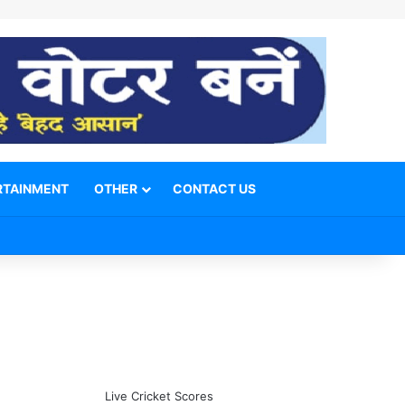
RTAINMENT
OTHER
CONTACT US
Facebook
X
YouTube
Telegram
WhatsApp
Instagram
Switch skin
Search for
Live Cricket Scores