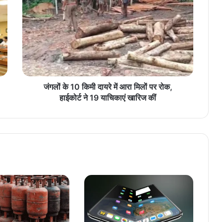
ग
लों
के
1
0
कि
मी
दा
य
जंगलों के 10 किमी दायरे में आरा मिलों पर रोक,
रे
हाईकोर्ट ने 19 याचिकाएं खारिज कीं
में
आ
रा
मि
लों
प
र
रो
क
,
हा
ई