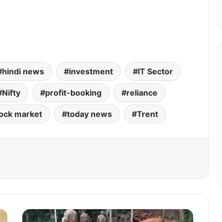
hindi news
investment
IT Sector
Nifty
profit-booking
reliance
ock market
today news
Trent
जं