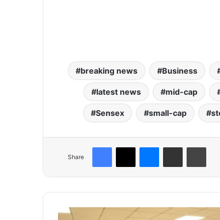
breaking news
Business
latest news
mid-cap
Sensex
small-cap
st
Facebook
X
Messenger
Share via Email
Print
Share
"