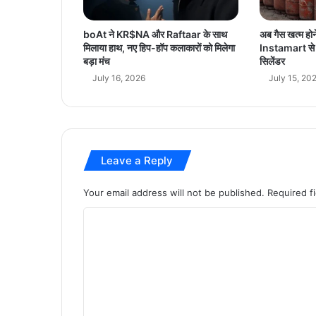
य
में
boAt ने KR$NA और Raftaar के साथ
अब गैस खत्म हो
अं
मिलाया हाथ, नए हिप-हॉप कलाकारों को मिलेगा
Instamart से मि
त
बड़ा मंच
सिलेंडर
र
July 16, 2026
July 15, 20
-
वि
भा
गी
य
Leave a Reply
स
म
न्व
Your email address will not be published.
Required f
य
C
बै
ठ
o
क
m
आ
यो
m
जि
e
त