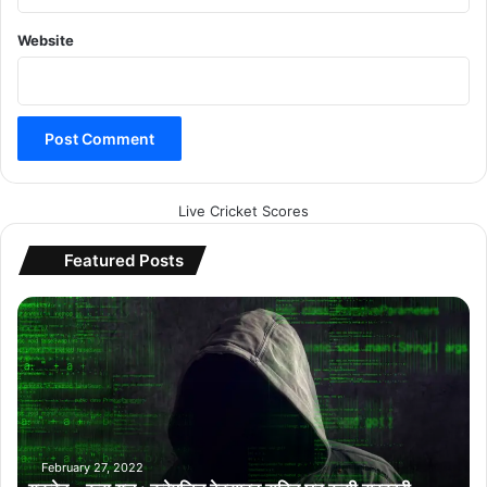
Website
Live Cricket Scores
Featured Posts
यू
क्रे
न
–
रू
स
यु
द्ध
February 27, 2022