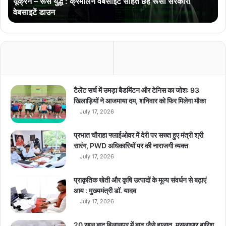
यूक्रेन – रूस युद्ध : क्रेमलिन वेबसाइट सहित छह रूसी सरकारी
:
वेबसाइटें डाउन
क्रे
म
लि
न
वे
ब
सा
इ
टैलेंट सर्च में उमड़ा बैडमिंटन और टेनिस का जोश: 93
ट
खिलाड़ियों ने आजमाया दम, शनिवार को फिर मिलेगा मौका
स
July 17, 2026
हि
त
प्रभात चौराहा फ्लाईओवर में देरी पर सख्त हुए मंत्री श्री
छ
सारंग, PWD अधिकारियों पर की नाराजगी व्यक्त
ह
July 17, 2026
रू
सी
प्राकृतिक खेती और कृषि उत्पादों के मूल्य संवर्धन से बढ़ाएं
स
आय : मुख्यमंत्री डॉ. यादव
र
July 17, 2026
का
री
वे
20 साल बाद बिलासपुर में बाढ़ जैसे हालात, मूसलाधार बारिश