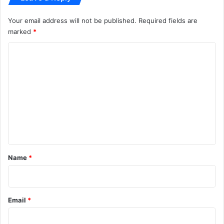
की
हो
त्व
क
Your email address will not be published.
Required fields are
चा
र
marked
*
सु
C
ना
ई
o
आ
m
प
बी
m
ती
e
n
t
*
Name
*
Email
*