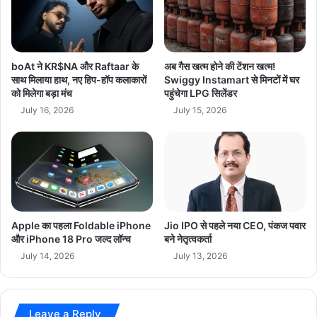
द
7
गं
ला
भी
ख
र
की
हा
चो
boAt ने KR$NA और Raftaar के
अब गैस खत्म होने की टेंशन खत्म!
ल
री
साथ मिलाया हाथ, नए हिप-हॉप कलाकारों
Swiggy Instamart से मिनटों में घर
त
को मिलेगा बड़ा मंच
पहुंचेगा LPG सिलेंडर
:
में
कु
July 16, 2026
July 15, 2026
भ
क
र्ती
प
,
र
9
ल
5
गा
%
ब
ज
ड़ा
Apple का पहला Foldable iPhone
Jio IPO से पहले नया CEO, पंकज पवार
ल
आ
और iPhone 18 Pro जल्द लॉन्च
बने नेतृत्वकर्ता
चु
रो
की
July 14, 2026
July 13, 2026
प
है
,
श
भा
री
वु
Leave a Reply
र
क