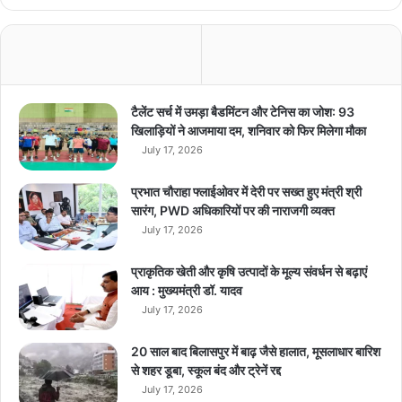
कर 80 हजार 400 रूपये की संपत्ति जब्‍त की है।
4
K
में
मध्यप्रदेश पुलिस द्वारा अवैध मादक पदार्थों के विरुद्ध सख्त कार्रवाई निरंतर
क
जारी है तथा इस प्रकार के अवैध कार्यों में संलिप्त व्यक्तियों के विरुद्ध
र
कठोरतम वैधानिक कार्रवाई भी की जा रही है। मध्‍यप्रदेश पुलिस आमजन
ना
टैलेंट सर्च में उमड़ा बैडमिंटन और टेनिस का जोश: 93
चा
से अपील करती है कि इस प्रकार की किसी भी संदिग्ध गतिविधि की सूचना
खिलाड़ियों ने आजमाया दम, शनिवार को फिर मिलेगा मौका
ह
तत्काल नजदीकी थाना अथवा डायल-112 को दें।
July 17, 2026
ते
हैं
प्रभात चौराहा फ्लाईओवर में देरी पर सख्त हुए मंत्री श्री
डा
सारंग, PWD अधिकारियों पर की नाराजगी व्यक्त
breaking news
hindi news
उ
July 17, 2026
न
latest news
madhya pradesh news
लो
प्राकृतिक खेती और कृषि उत्पादों के मूल्य संवर्धन से बढ़ाएं
ड
today news
आय : मुख्यमंत्री डॉ. यादव
July 17, 2026
20 साल बाद बिलासपुर में बाढ़ जैसे हालात, मूसलाधार बारिश
से शहर डूबा, स्कूल बंद और ट्रेनें रद्द
July 17, 2026