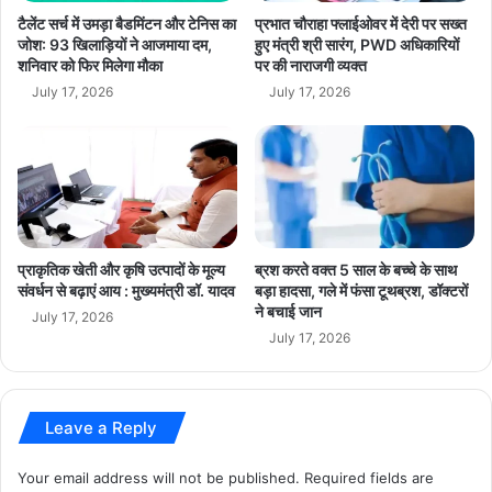
जबलपुर
टैलेंट सर्च में उमड़ा बैडमिंटन और टेनिस का
प्रभात चौराहा फ्लाईओवर में देरी पर सख्त
जोश: 93 खिलाड़ियों ने आजमाया दम,
हुए मंत्री श्री सारंग, PWD अधिकारियों
पुलिस की बेलबाग, अधारताल एवं क्राइम ब्रांच की संयुक्त टीम ने ड्रग्स
शनिवार को फिर मिलेगा मौका
पर की नाराजगी व्यक्त
तस्करी नेटवर्क का भंडाफोड़ करते हुए 6 आरोपियों को गिरफ्तार किया।
July 17, 2026
July 17, 2026
कार्रवाई के दौरान 6600 नग नशीले इंजेक्शन, 5 मोबाइल फोन एवं घटना
में प्रयुक्त ई-रिक्शा जब्त किया गया। जब्त सामग्री की अनुमानित कीमत
लगभग 15 लाख रूपये है।
रतलाम
प्राकृतिक खेती और कृषि उत्पादों के मूल्य
ब्रश करते वक्त 5 साल के बच्चे के साथ
पुलिस ने मुखबिर सूचना पर कार्रवाई करते हुए बीड़ी के कार्टून में छिपाकर
संवर्धन से बढ़ाएं आय : मुख्यमंत्री डॉ. यादव
बड़ा हादसा, गले में फंसा टूथब्रश, डॉक्टरों
ने बचाई जान
July 17, 2026
ले जाए जा रहे 56.340 किलोग्राम डोडाचूरा
July 17, 2026
कीमत 2 लाख 81 हजार 700 रूपये के साथ एक तस्कर को गिरफ्तार
किया।
Leave a Reply
वहीं थाना रिंगनोद की माननखेड़ा चौकी पुलिस ने मुखबिर सूचना पर
कार्रवाई करते हुए कार सहित 100 किलोग्राम अवैध डोडाचूरा कीमत
Your email address will not be published.
Required fields are