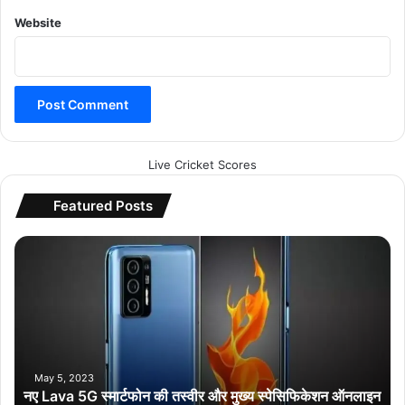
Website
Live Cricket Scores
Featured Posts
न
ए
L
a
v
a
5
G
May 5, 2023
नए Lava 5G स्मार्टफोन की तस्वीर और मुख्य स्पेसिफिकेशन ऑनलाइन
स्मा