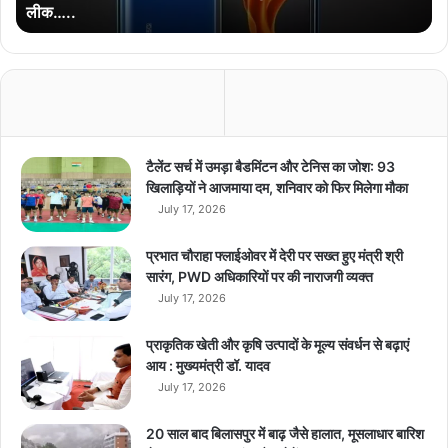
लीक…..
र्ट
फो
न
की
त
स्वी
र
औ
टैलेंट सर्च में उमड़ा बैडमिंटन और टेनिस का जोश: 93
र
खिलाड़ियों ने आजमाया दम, शनिवार को फिर मिलेगा मौका
मु
July 17, 2026
ख्य
स्पे
प्रभात चौराहा फ्लाईओवर में देरी पर सख्त हुए मंत्री श्री
सि
सारंग, PWD अधिकारियों पर की नाराजगी व्यक्त
फि
July 17, 2026
के
श
प्राकृतिक खेती और कृषि उत्पादों के मूल्य संवर्धन से बढ़ाएं
न
आय : मुख्यमंत्री डॉ. यादव
ऑ
July 17, 2026
न
ला
इ
20 साल बाद बिलासपुर में बाढ़ जैसे हालात, मूसलाधार बारिश