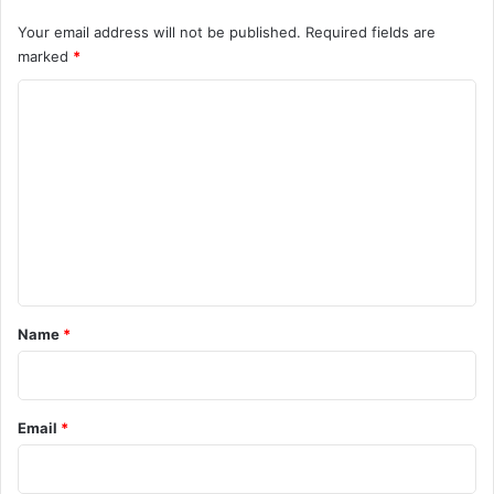
hindi news
India's Number One
Your email address will not be published.
Required fields are
marked
*
latest news
Manufacturing
C
maruti suzuki
Suzuki
today news
o
m
m
e
n
t
*
Name
*
Email
*