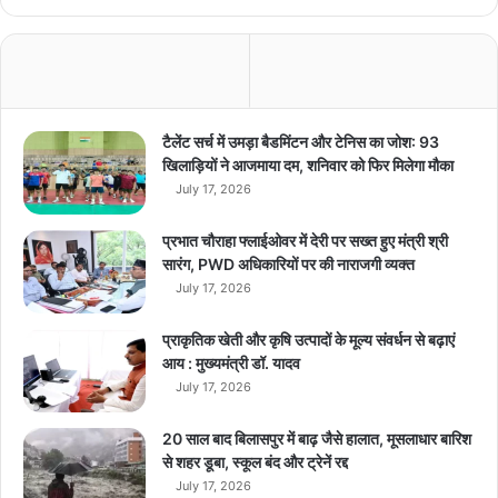
न
फ्री
अ
न
लि
मि
टैलेंट सर्च में उमड़ा बैडमिंटन और टेनिस का जोश: 93
टे
खिलाड़ियों ने आजमाया दम, शनिवार को फिर मिलेगा मौका
ड
July 17, 2026
प्ला
न
प्रभात चौराहा फ्लाईओवर में देरी पर सख्त हुए मंत्री श्री
R
सारंग, PWD अधिकारियों पर की नाराजगी व्यक्त
e
July 17, 2026
l
i
प्राकृतिक खेती और कृषि उत्पादों के मूल्य संवर्धन से बढ़ाएं
a
आय : मुख्यमंत्री डॉ. यादव
n
July 17, 2026
c
e
J
20 साल बाद बिलासपुर में बाढ़ जैसे हालात, मूसलाधार बारिश
i
से शहर डूबा, स्कूल बंद और ट्रेनें रद्द
o
July 17, 2026