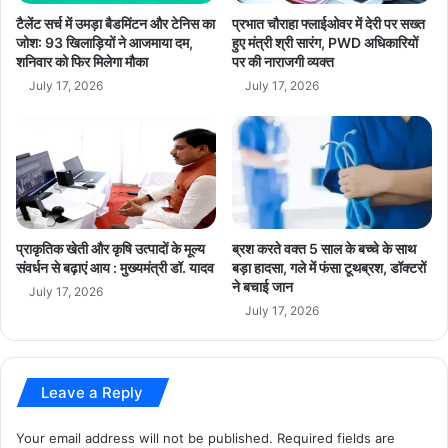
वा
टैलेंट सर्च में उमड़ा बैडमिंटन और टेनिस का
प्रभात चौराहा फ्लाईओवर में देरी पर सख्त
ले
जोश: 93 खिलाड़ियों ने आजमाया दम,
हुए मंत्री श्री सारंग, PWD अधिकारियों
शनिवार को फिर मिलेगा मौका
पर की नाराजगी व्यक्त
आ
रो
July 17, 2026
July 17, 2026
पि
यों
को
कि
या
गि
र
प्राकृतिक खेती और कृषि उत्पादों के मूल्य
ब्रश करते वक्त 5 साल के बच्चे के साथ
फ्ता
संवर्धन से बढ़ाएं आय : मुख्यमंत्री डॉ. यादव
बड़ा हादसा, गले में फंसा टूथब्रश, डॉक्टरों
र
ने बचाई जान
July 17, 2026
July 17, 2026
Leave a Reply
Your email address will not be published.
Required fields are