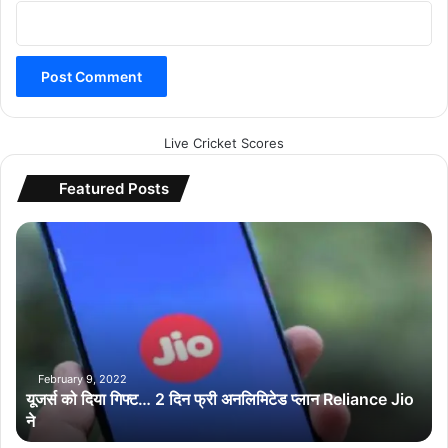
Live Cricket Scores
Featured Posts
यू
ज
र्स
को
दि
या
गि
फ्ट
February 9, 2022
यूजर्स को दिया गिफ्ट… 2 दिन फ्री अनलिमिटेड प्लान Reliance Jio
…
ने
2
दि