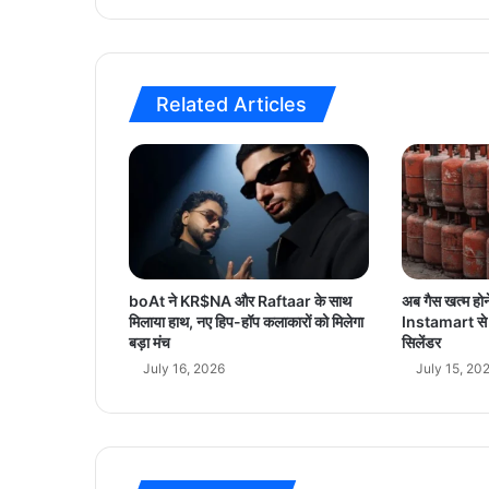
प
रि
व
र्त
Related Articles
न
,
सु
वें
दु
अ
धि
का
री
boAt ने KR$NA और Raftaar के साथ
अब गैस खत्म हो
ब
मिलाया हाथ, नए हिप-हॉप कलाकारों को मिलेगा
Instamart से मि
नें
बड़ा मंच
सिलेंडर
गे
July 16, 2026
July 15, 20
बी
जे
पी
के
प