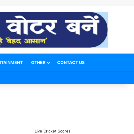
RTAINMENT
OTHER
CONTACT US
Facebook
X
YouTube
Telegram
WhatsApp
Instagram
Switch skin
Search for
Live Cricket Scores