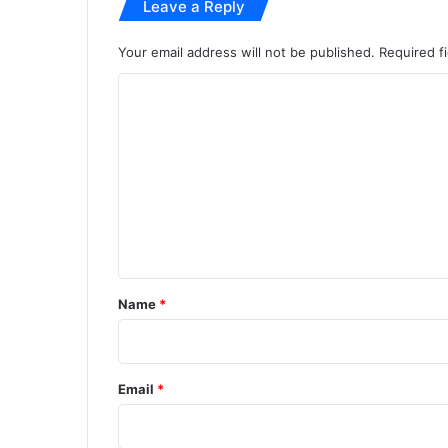
Leave a Reply
ह
ले
मु
Your email address will not be published.
Required f
ख्य
C
मं
त्री
o
m
m
e
n
t
*
Name
*
Email
*