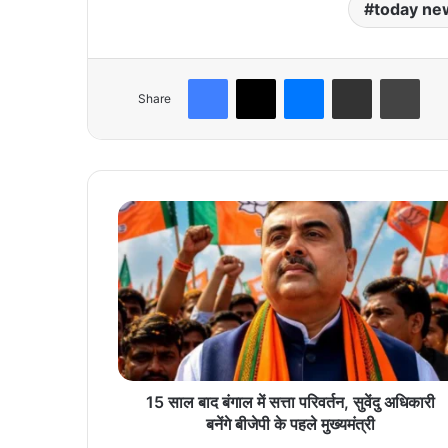
today ne
Facebook
X
Messenger
Share via Email
Print
Share
1
5
सा
ल
बा
द
बं
गा
ल
में
15 साल बाद बंगाल में सत्ता परिवर्तन, सुवेंदु अधिकारी
स
बनेंगे बीजेपी के पहले मुख्यमंत्री
त्ता