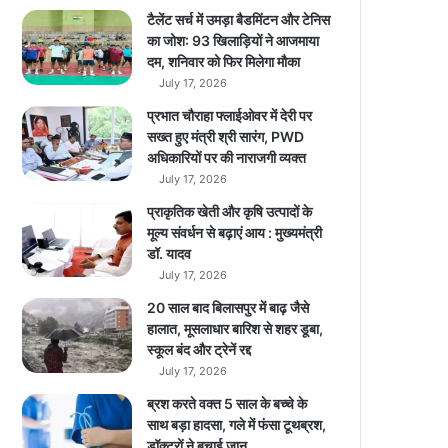
ल
टैलेंट सर्च में उमड़ा बैडमिंटन और टेनिस
र
का जोश: 93 खिलाड़ियों ने आजमाया
का
दम, शनिवार को फिर मिलेगा मौका
फ्रॉ
July 17, 2026
ड
प्रभात चौराहा फ्लाईओवर में देरी पर
धो
सख्त हुए मंत्री श्री सारंग, PWD
खा
अधिकारियों पर की नाराजगी व्यक्त
ध
July 17, 2026
ड़ी
का
प्राकृतिक खेती और कृषि उत्पादों के
आ
मूल्य संवर्धन से बढ़ाएं आय : मुख्यमंत्री
रो
डॉ. यादव
प
July 17, 2026
20 साल बाद बिलासपुर में बाढ़ जैसे
हालात, मूसलाधार बारिश से शहर डूबा,
स्कूल बंद और ट्रेनें रद्द
July 17, 2026
ब्रश करते वक्त 5 साल के बच्चे के
साथ बड़ा हादसा, गले में फंसा टूथब्रश,
डॉक्टरों ने बचाई जान