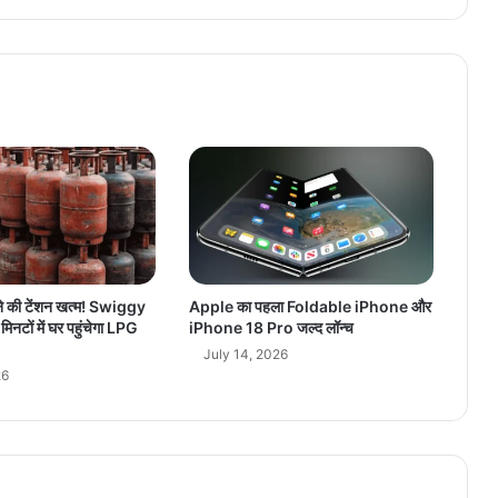
ते
ज
,
सु
प्री
म
को
र्ट
प
हुं
चा
मा
म
ने की टेंशन खत्म! Swiggy
Apple का पहला Foldable iPhone और
ला
नटों में घर पहुंचेगा LPG
iPhone 18 Pro जल्द लॉन्च
July 14, 2026
26