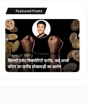
Featured Posts
क्रि
प्टो
ए
से
ट
सि
क्यो
March 27, 2023
रि
क्रिप्टो एसेट सिक्योरिटी फ्रॉड, कई अरबों
टी
डॉलर का फ्रॉड धोखाधड़ी का आरोप
फ्रॉ
ड
,
क
ई
अ
र
बों
डॉ