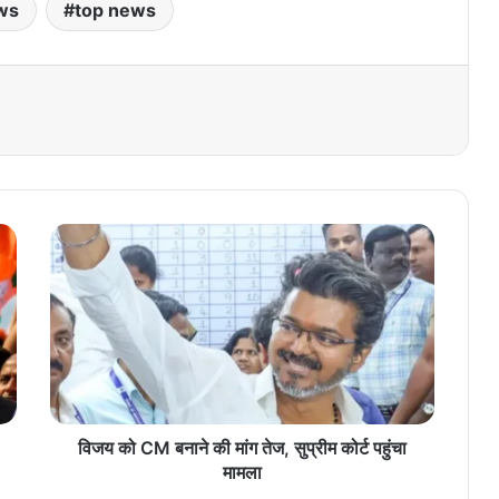
ws
top news
वि
ज
य
को
C
M
ब
ना
ने
की
विजय को CM बनाने की मांग तेज, सुप्रीम कोर्ट पहुंचा
मां
मामला
ग