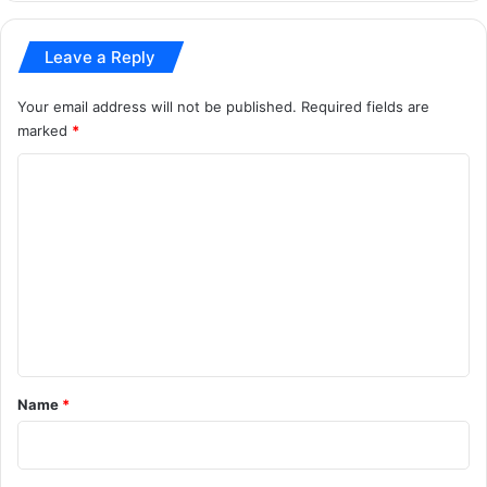
के
ब
Leave a Reply
या
न
Your email address will not be published.
Required fields are
से
marked
*
ए
ल्वि
C
श
या
o
द
m
व
m
प
र
e
ग
n
र
मा
t
ई
*
Name
*
ब
ह
स