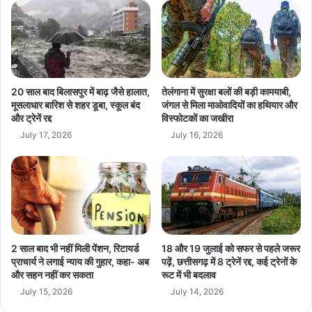
:
मा
प्री
णु
मि
दौ
य
ड़
र
की
से
ओ
प
20 साल बाद बिलासपुर में बाढ़ जैसे हालात,
तेलंगाना में सुरक्षा बलों की बड़ी कामयाबी,
र
ह
मूसलाधार बारिश से शहर डूबा, स्कूल बंद
जंगल से मिला माओवादियों का हथियार और
ध
और ट्रेनें रद्द
विस्फोटकों का जखीरा
ले
के
वि
July 17, 2026
July 16, 2026
ल
वा
दे
दों
गा
में
?
घि
रा
शो
,
2 साल बाद भी नहीं मिली पेंशन, रिटायर्ड
18 और 19 जुलाई को सफर से पहले जरूर
बे
प्राचार्य ने लगाई न्याय की गुहार, कहा- अब
पढ़ें, छत्तीसगढ़ में 8 ट्रेनें रद्द, कई ट्रेनों के
बि
और सहन नहीं कर सकता
रूट में भी बदलाव
का
July 15, 2026
July 14, 2026
धु
र्वे