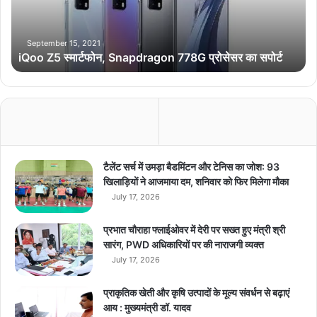
स्मा
र्ट
फो
September 15, 2021
iQoo Z5 स्मार्टफोन, Snapdragon 778G प्रोसेसर का सपोर्ट
न
,
S
n
a
p
d
r
टैलेंट सर्च में उमड़ा बैडमिंटन और टेनिस का जोश: 93
a
खिलाड़ियों ने आजमाया दम, शनिवार को फिर मिलेगा मौका
g
July 17, 2026
o
n
प्रभात चौराहा फ्लाईओवर में देरी पर सख्त हुए मंत्री श्री
7
सारंग, PWD अधिकारियों पर की नाराजगी व्यक्त
7
July 17, 2026
8
G
प्राकृतिक खेती और कृषि उत्पादों के मूल्य संवर्धन से बढ़ाएं
प्रो
आय : मुख्यमंत्री डॉ. यादव
से