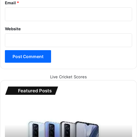
Email
*
Website
Live Cricket Scores
Featured Posts
i
Q
o
o
Z
5