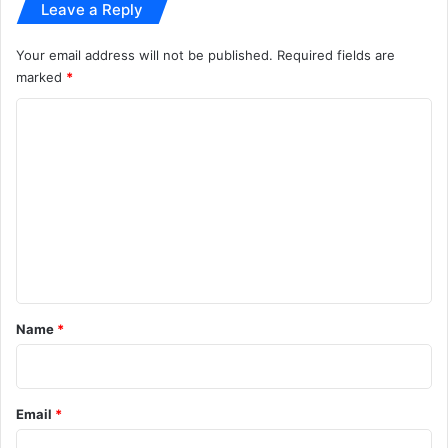
Leave a Reply
Your email address will not be published.
Required fields are
marked
*
C
o
m
m
e
n
t
*
Name
*
Email
*