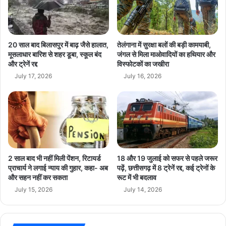
latest news
pressure cooker IED
री
न
दे
का
today news
ने
है
की
प
20 साल बाद बिलासपुर में बाढ़ जैसे हालात,
तेलंगाना में सुरक्षा बलों की बड़ी कामयाबी,
उ
र्व
मूसलाधार बारिश से शहर डूबा, स्कूल बंद
जंगल से मिला माओवादियों का हथियार और
ठी
और ट्रेनें रद्द
विस्फोटकों का जखीरा
:
मां
मु
July 17, 2026
July 16, 2026
ग
ख्य
मं
त्री
डॉ
.
या
द
2 साल बाद भी नहीं मिली पेंशन, रिटायर्ड
18 और 19 जुलाई को सफर से पहले जरूर
व
प्राचार्य ने लगाई न्याय की गुहार, कहा- अब
पढ़ें, छत्तीसगढ़ में 8 ट्रेनें रद्द, कई ट्रेनों के
और सहन नहीं कर सकता
रूट में भी बदलाव
July 15, 2026
July 14, 2026