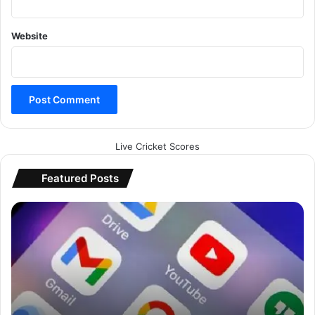
Website
Live Cricket Scores
Featured Posts
G
o
o
g
l
e
का
ए