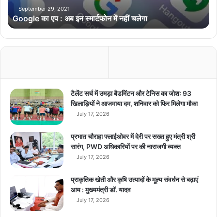
प
September 29, 2021
Google का एप : अब इन स्मार्टफोन में नहीं चलेगा
:
अ
ब
इ
न
स्मा
र्ट
फो
टैलेंट सर्च में उमड़ा बैडमिंटन और टेनिस का जोश: 93
न
खिलाड़ियों ने आजमाया दम, शनिवार को फिर मिलेगा मौका
में
July 17, 2026
न
हीं
प्रभात चौराहा फ्लाईओवर में देरी पर सख्त हुए मंत्री श्री
च
सारंग, PWD अधिकारियों पर की नाराजगी व्यक्त
ले
July 17, 2026
गा
प्राकृतिक खेती और कृषि उत्पादों के मूल्य संवर्धन से बढ़ाएं
आय : मुख्यमंत्री डॉ. यादव
July 17, 2026