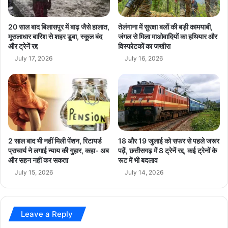
वि
”
का
प्रत्येक सत्र का संचालन न्यूज़18 के प्रमुख एंकरों ने किया और वर्तमान सरकार
:
स
सं
20 साल बाद बिलासपुर में बाढ़ जैसे हालात,
तेलंगाना में सुरक्षा बलों की बड़ी कामयाबी,
के अधीन राज्य के राजनीतिक, सामाजिक और आर्थिक बदलावों पर गहन दृष्टिकोण
प
ज
मूसलाधार बारिश से शहर डूबा, स्कूल बंद
जंगल से मिला माओवादियों का हथियार और
प्रस्तुत किया।
र
और ट्रेनें रद्द
विस्फोटकों का जखीरा
य
क
द
July 17, 2026
July 16, 2026
कार्यक्रम के बारे में:
“राइजिंग छत्तीसगढ़” एक ऐसा मंच बना, जहां शासन,
त्त
ने
सशक्तिकरण और नवाचार पर सार्थक संवाद हुआ। विभिन्न क्षेत्रों के प्रमुख
बॉ
हितधारकों की भागीदारी से यह कॉन्क्लेव छत्तीसगढ़ की संभावनाओं और प्रगति को
ली
राष्ट्रीय परिप्रेक्ष्य में प्रभावी ढंग से प्रस्तुत करने में सफल रहा। इस आयोजन के
वु
माध्यम से न्यूज़18 मध्यप्रदेश-छत्तीसगढ़ ने नीतिगत विमर्श और परिवर्तन की प्रेरणा
ड
की
देने वाली चर्चाओं को प्रोत्साहित करने की अपनी प्रतिबद्धता को एक बार फिर सिद्ध
2 साल बाद भी नहीं मिली पेंशन, रिटायर्ड
18 और 19 जुलाई को सफर से पहले जरूर
जु
किया।
प्राचार्य ने लगाई न्याय की गुहार, कहा- अब
पढ़ें, छत्तीसगढ़ में 8 ट्रेनें रद्द, कई ट्रेनों के
नू
और सहन नहीं कर सकता
रूट में भी बदलाव
न
July 15, 2026
July 14, 2026
भ
breaking news
Chhattisgarh News
री
क
hindi news
latest news
today news
मी
Leave a Reply
प
र