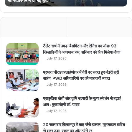
मॉनिटोरियम में दी गई छूट
से
क्ट
र
को
ब
ड़ी
रा
ह
टैलेंट सर्च में उमड़ा बैडमिंटन और टेनिस का जोश: 93
त
खिलाड़ियों ने आजमाया दम, शनिवार को फिर मिलेगा मौका
-
July 17, 2026
1
0
प्रभात चौराहा फ्लाईओवर में देरी पर सख्त हुए मंत्री श्री
0
सारंग, PWD अधिकारियों पर की नाराजगी व्यक्त
फी
July 17, 2026
स
दी
प्राकृतिक खेती और कृषि उत्पादों के मूल्य संवर्धन से बढ़ाएं
,
आय : मुख्यमंत्री डॉ. यादव
4
July 17, 2026
सा
ल
के
20 साल बाद बिलासपुर में बाढ़ जैसे हालात, मूसलाधार बारिश
मॉ
से शहर डूबा, स्कूल बंद और ट्रेनें रद्द