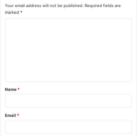
Your email address will not be published.
Required fields are
क
marked
*
ही
दि
C
ल
की
o
बा
m
त
m
e
n
t
*
Name
*
Email
*