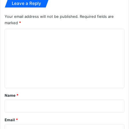
Leave a Reply
स
ठे
का
स
हा
Your email address will not be published.
Required fields are
वा
ल
marked
*
ल
C
o
m
m
e
n
t
*
Name
*
Email
*