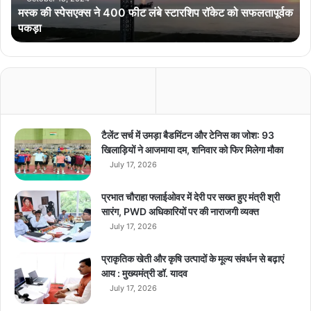
मस्क की स्पेसएक्स ने 400 फीट लंबे स्टारशिप रॉकेट को सफलतापूर्वक
4
पकड़ा
0
0
फी
ट
लं
बे
स्टा
र
टैलेंट सर्च में उमड़ा बैडमिंटन और टेनिस का जोश: 93
शि
खिलाड़ियों ने आजमाया दम, शनिवार को फिर मिलेगा मौका
प
July 17, 2026
रॉ
के
प्रभात चौराहा फ्लाईओवर में देरी पर सख्त हुए मंत्री श्री
ट
सारंग, PWD अधिकारियों पर की नाराजगी व्यक्त
को
July 17, 2026
स
फ
प्राकृतिक खेती और कृषि उत्पादों के मूल्य संवर्धन से बढ़ाएं
ल
आय : मुख्यमंत्री डॉ. यादव
ता
July 17, 2026
पू
र्व