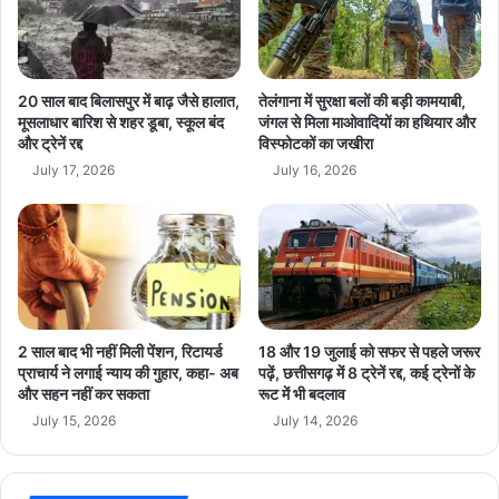
ब
डे
ड़ी
फें
रा
क
ह
ने
त
का
20 साल बाद बिलासपुर में बाढ़ जैसे हालात,
तेलंगाना में सुरक्षा बलों की बड़ी कामयाबी,
;
आ
मूसलाधार बारिश से शहर डूबा, स्कूल बंद
जंगल से मिला माओवादियों का हथियार और
जा
और ट्रेनें रद्द
विस्फोटकों का जखीरा
रो
नि
प
July 17, 2026
July 16, 2026
ए
ल
पे
गा
ट्रो
या
ल
,
-
पु
डी
लि
ज
स
2 साल बाद भी नहीं मिली पेंशन, रिटायर्ड
18 और 19 जुलाई को सफर से पहले जरूर
ल
की
प्राचार्य ने लगाई न्याय की गुहार, कहा- अब
पढ़ें, छत्तीसगढ़ में 8 ट्रेनें रद्द, कई ट्रेनों के
औ
भू
और सहन नहीं कर सकता
रूट में भी बदलाव
र
मि
July 15, 2026
July 14, 2026
घ
का
रे
प
लू
र
गै
उ