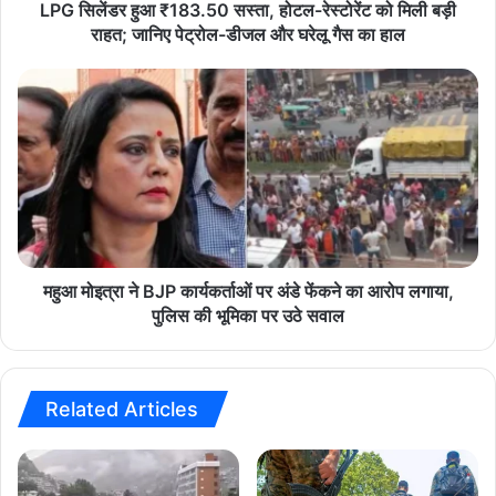
₹
LPG सिलेंडर हुआ ₹183.50 सस्ता, होटल-रेस्टोरेंट को मिली बड़ी
1
राहत; जानिए पेट्रोल-डीजल और घरेलू गैस का हाल
clothing store
extinguishing the fire
8
3
म
fire brigade
hindi news
Korba fire
.
हु
5
आ
latest news
Paisa Vasool Cloth Store
0
मो
स
इ
Short Circuit
today news
top news
स्ता
त्रा
,
ने
हो
B
ट
J
ल
P
महुआ मोइत्रा ने BJP कार्यकर्ताओं पर अंडे फेंकने का आरोप लगाया,
-
का
पुलिस की भूमिका पर उठे सवाल
रे
र्य
स्टो
क
रें
र्ता
ट
ओं
Related Articles
को
प
मि
र
ली
अं