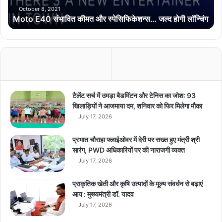
भा
October 8, 2021
Moto E40 संभावित कीमत और स्पेसिफिकेशन्स… जल्द होगी लॉन्चिंग
वि
त
की
म
त
औ
र
स्पे
टैलेंट सर्च में उमड़ा बैडमिंटन और टेनिस का जोश: 93
सि
खिलाड़ियों ने आजमाया दम, शनिवार को फिर मिलेगा मौका
फि
July 17, 2026
के
श
प्रभात चौराहा फ्लाईओवर में देरी पर सख्त हुए मंत्री श्री
न्स
सारंग, PWD अधिकारियों पर की नाराजगी व्यक्त
…
July 17, 2026
ज
ल्द
प्राकृतिक खेती और कृषि उत्पादों के मूल्य संवर्धन से बढ़ाएं
हो
आय : मुख्यमंत्री डॉ. यादव
गी
July 17, 2026
लॉ
न्चिं