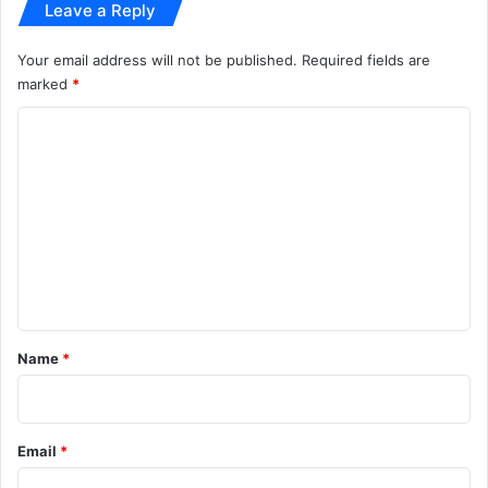
Leave a Reply
international
International Relations
Your email address will not be published.
Required fields are
marked
*
Iran Oil
latest news
C
Middle East News
Oil Market
o
today news
US Iran Deal
m
m
e
n
t
*
Name
*
Email
*