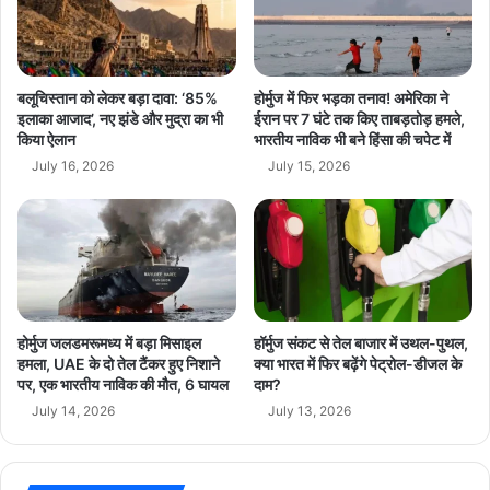
वा
न
जापान और यूरोप जैसे बड़े ऊर्जा आयातक देशों को भी इससे फायदा होगा। साथ ही
ल
,
!
शिपिंग और व्यापारिक गतिविधियां बेहतर होंगी, जिससे वैश्विक व्यापार को भी बल
फैं
ली
मिलेगा।
स
क
बलूचिस्तान को लेकर बड़ा दावा: ‘85%
होर्मुज में फिर भड़का तनाव! अमेरिका ने
स
हु
इलाका आजाद’, नए झंडे और मुद्रा का भी
ईरान पर 7 घंटे तक किए ताबड़तोड़ हमले,
आखिर किसने मारी बाजी? जवाब इतना आसान नहीं-
द
समझौते की शर्तों को देखें तो
किया ऐलान
भारतीय नाविक भी बने हिंसा की चपेट में
ई
मे
जा
करीब आठ प्रावधान ईरान को आर्थिक राहत देते हैं, जबकि तीन अमेरिका की सुरक्षा
July 16, 2026
July 15, 2026
में
न
प्राथमिकताओं से जुड़े हैं। तीन बिंदु दोनों देशों के लिए लाभकारी हैं। आर्थिक रूप
का
से ईरान को प्रतिबंधों में राहत, फंसी राशि तक पहुंच और व्यापार के अवसर मिलेंगे।
री
वहीं अमेरिका ने परमाणु कार्यक्रम पर नियंत्रण और निगरानी सुनिश्चित कर ली है।
की
जां
इसलिए इसे किसी एक पक्ष की स्पष्ट जीत कहना मुश्किल है। यह समझौता टकराव
च
की बजाय बातचीत से समाधान की दिशा में बड़ा कदम है।
में
होर्मुज जलडमरूमध्य में बड़ा मिसाइल
हॉर्मुज संकट से तेल बाजार में उथल-पुथल,
जु
हमला, UAE के दो तेल टैंकर हुए निशाने
क्या भारत में फिर बढ़ेंगे पेट्रोल-डीजल के
टा
पर, एक भारतीय नाविक की मौत, 6 घायल
दाम?
हा
July 14, 2026
July 13, 2026
ई
breaking news
Donald Trump
क
मा
न
global politics
hindi news