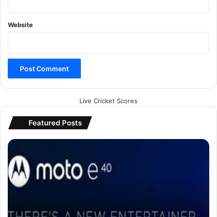
Website
Live Cricket Scores
Featured Posts
M
o
t
o
E
4
0
सं