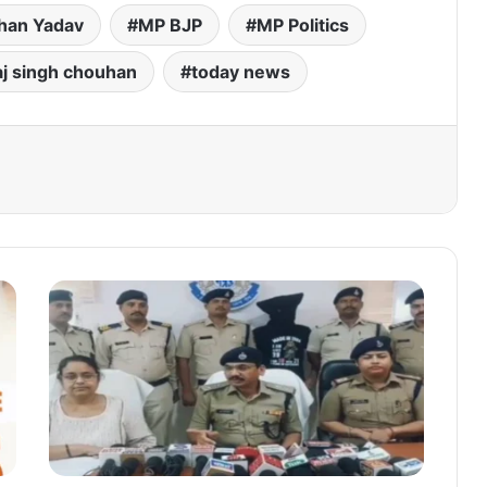
han Yadav
MP BJP
MP Politics
aj singh chouhan
today news
जी
आ
र
पी
ज
ब
ल
पु
र