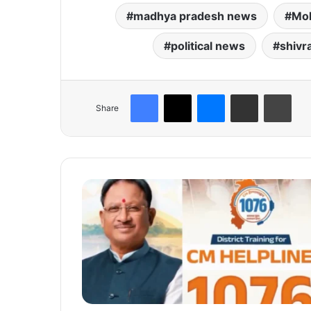
madhya pradesh news
Mo
political news
shivr
Facebook
X
Messenger
Share via Email
Print
Share
छ
त्ती
स
ग
ढ़
की
ज
न
ता