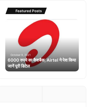
Featured Posts
6
0
0
0
रु
प
ये
October 9, 2021
का
6000 रुपये का कैशबैक, Airtel ने पेश किया
कै
जानें पूरी डिटेल
श
बै
क
,
A
i
r
t
e