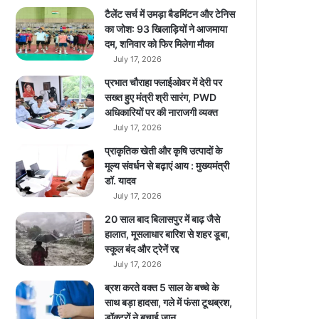
l
टैलेंट सर्च में उमड़ा बैडमिंटन और टेनिस
ने
का जोश: 93 खिलाड़ियों ने आजमाया
पे
दम, शनिवार को फिर मिलेगा मौका
श
July 17, 2026
कि
प्रभात चौराहा फ्लाईओवर में देरी पर
या
सख्त हुए मंत्री श्री सारंग, PWD
जा
अधिकारियों पर की नाराजगी व्यक्त
नें
July 17, 2026
पू
री
प्राकृतिक खेती और कृषि उत्पादों के
डि
मूल्य संवर्धन से बढ़ाएं आय : मुख्यमंत्री
टे
डॉ. यादव
ल
July 17, 2026
20 साल बाद बिलासपुर में बाढ़ जैसे
हालात, मूसलाधार बारिश से शहर डूबा,
स्कूल बंद और ट्रेनें रद्द
July 17, 2026
ब्रश करते वक्त 5 साल के बच्चे के
साथ बड़ा हादसा, गले में फंसा टूथब्रश,
डॉक्टरों ने बचाई जान