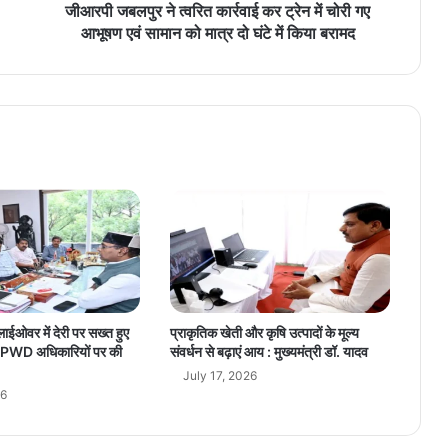
ने
जीआरपी जबलपुर ने त्वरित कार्रवाई कर ट्रेन में चोरी गए
त्व
आभूषण एवं सामान को मात्र दो घंटे में किया बरामद
रि
त
का
र्र
वा
ई
क
र
ट्रे
न
में
चो
री
ग
लाईओवर में देरी पर सख्त हुए
प्राकृतिक खेती और कृषि उत्पादों के मूल्य
ए
ंग, PWD अधिकारियों पर की
संवर्धन से बढ़ाएं आय : मुख्यमंत्री डॉ. यादव
आ
July 17, 2026
भू
26
ष
ण