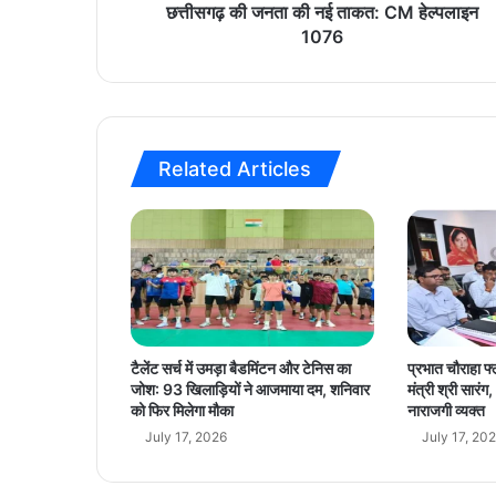
की
छत्तीसगढ़ की जनता की नई ताकत: CM हेल्पलाइन
न
1076
ई
ता
क
त
:
Related Articles
C
M
हे
ल्प
ला
इ
न
1
0
टैलेंट सर्च में उमड़ा बैडमिंटन और टेनिस का
प्रभात चौराहा फ्
7
जोश: 93 खिलाड़ियों ने आजमाया दम, शनिवार
मंत्री श्री सार
6
को फिर मिलेगा मौका
नाराजगी व्यक्त
July 17, 2026
July 17, 20