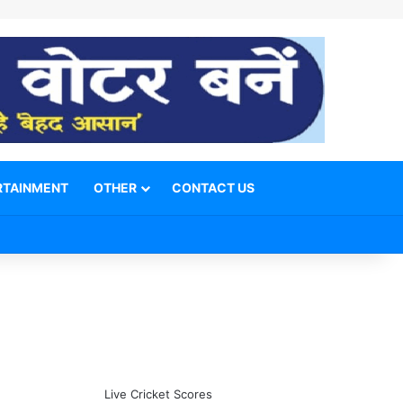
RTAINMENT
OTHER
CONTACT US
Facebook
X
YouTube
Telegram
WhatsApp
Instagram
Switch skin
Search for
Live Cricket Scores