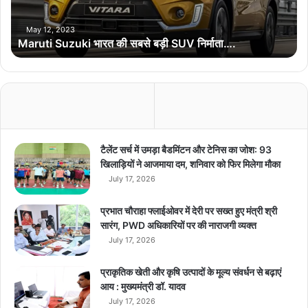
S
u
Vishnu Deo Sai
z
May 12, 2023
Maruti Suzuki भारत की सबसे बड़ी SUV निर्माता….
u
k
i
भा
र
त
की
स
टैलेंट सर्च में उमड़ा बैडमिंटन और टेनिस का जोश: 93
ब
खिलाड़ियों ने आजमाया दम, शनिवार को फिर मिलेगा मौका
से
July 17, 2026
ब
ड़ी
प्रभात चौराहा फ्लाईओवर में देरी पर सख्त हुए मंत्री श्री
S
सारंग, PWD अधिकारियों पर की नाराजगी व्यक्त
U
July 17, 2026
V
नि
प्राकृतिक खेती और कृषि उत्पादों के मूल्य संवर्धन से बढ़ाएं
र्मा
आय : मुख्यमंत्री डॉ. यादव
ता
July 17, 2026
…