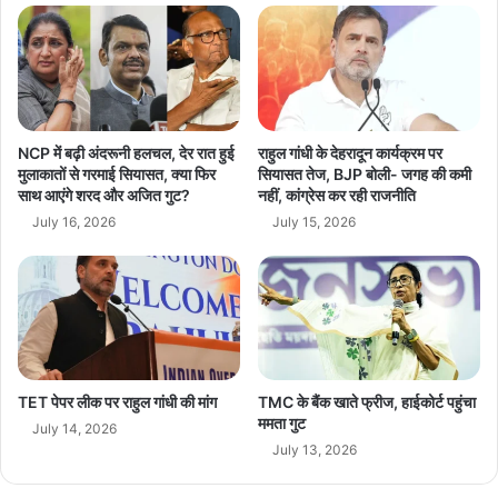
औ
हि
र
ला
द
आ
र्द
र
का
क्ष
अ
ण
धू
से
NCP में बढ़ी अंदरूनी हलचल, देर रात हुई
राहुल गांधी के देहरादून कार्यक्रम पर
रा
ब
मुलाकातों से गरमाई सियासत, क्या फिर
सियासत तेज, BJP बोली- जगह की कमी
रि
साथ आएंगे शरद और अजित गुट?
नहीं, कांग्रेस कर रही राजनीति
द
श्ता
ले
July 16, 2026
July 15, 2026
गा
लो
क
तं
त्र
का
चे
TET पेपर लीक पर राहुल गांधी की मांग
TMC के बैंक खाते फ्रीज, हाईकोर्ट पहुंचा
ह
ममता गुट
रा
July 14, 2026
July 13, 2026