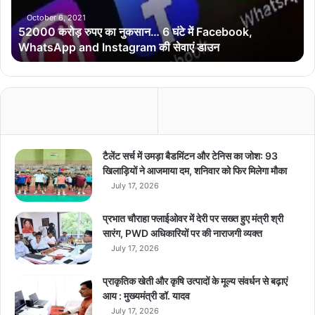
रो
ड़
October 6, 2021
52000 करोड़ रुपए का नुकसान… 6 घंटे में Facebook,
रु
WhatsApp and Instagram की सेवाएं डाउन
प
ए
का
नु
क
सा
न
…
टैलेंट सर्च में उमड़ा बैडमिंटन और टेनिस का जोश: 93
6
खिलाड़ियों ने आजमाया दम, शनिवार को फिर मिलेगा मौका
घं
July 17, 2026
टे
में
प्रभात चौराहा फ्लाईओवर में देरी पर सख्त हुए मंत्री श्री
F
सारंग, PWD अधिकारियों पर की नाराजगी व्यक्त
a
July 17, 2026
c
e
प्राकृतिक खेती और कृषि उत्पादों के मूल्य संवर्धन से बढ़ाएं
b
आय : मुख्यमंत्री डॉ. यादव
o
July 17, 2026
o