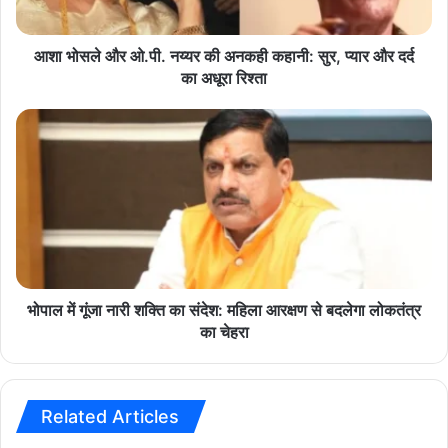
साथ आने वाले समय में राजनीति में अपनी पकड़ और मजबूत करेगी।
ओ
.
पी
आशा भोसले और ओ.पी. नय्यर की अनकही कहानी: सुर, प्यार और दर्द
Andhra Pradesh Politics
breaking news
.
का अधूरा रिश्ता
न
Chandrababu Naidu
hindi news
य्य
भो
र
पा
latest news
Nara Lokesh
की
ल
अ
में
Party Reshuffle
political news
न
गूं
क
जा
politics
TDP
today news
ही
ना
क
री
हा
श
नी
क्ति
भोपाल में गूंजा नारी शक्ति का संदेश: महिला आरक्षण से बदलेगा लोकतंत्र
:
का
का चेहरा
सु
सं
र
दे
,
श
प्या
:
Related Articles
र
म