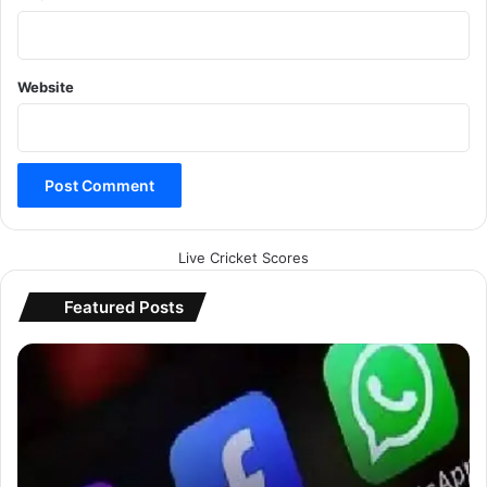
Website
Live Cricket Scores
Featured Posts
5
2
0
0
0
क