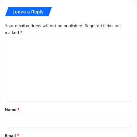
Leave a Reply
Your email address will not be published.
Required fields are
marked
*
C
o
m
m
e
n
t
*
Name
*
Email
*