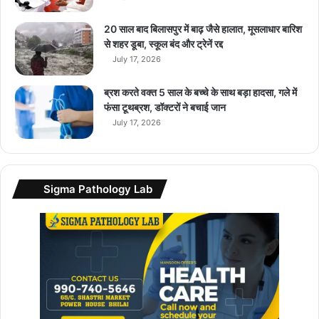
k
,
20 साल बाद बिलासपुर में बाढ़ जैसे हालात, मूसलाधार बारिश
W
से शहर डूबा, स्कूल बंद और ट्रेनें रद्द
h
July 17, 2026
a
t
ब्रश करते वक्त 5 साल के बच्चे के साथ बड़ा हादसा, गले में
s
फंसा टूथब्रश, डॉक्टरों ने बचाई जान
A
July 17, 2026
p
p
a
n
Sigma Pathology Lab
d
I
n
s
t
a
g
r
a