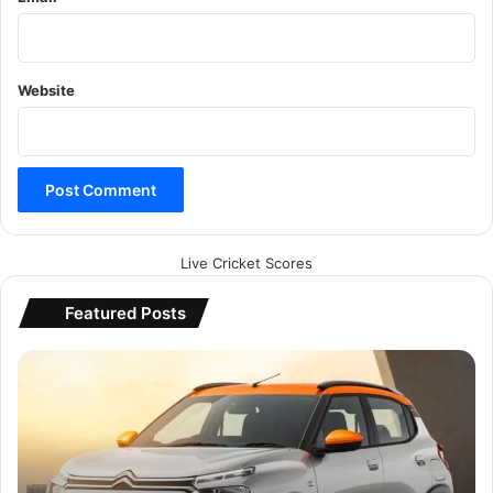
Website
Live Cricket Scores
Featured Posts
B
S
6
2
C
i