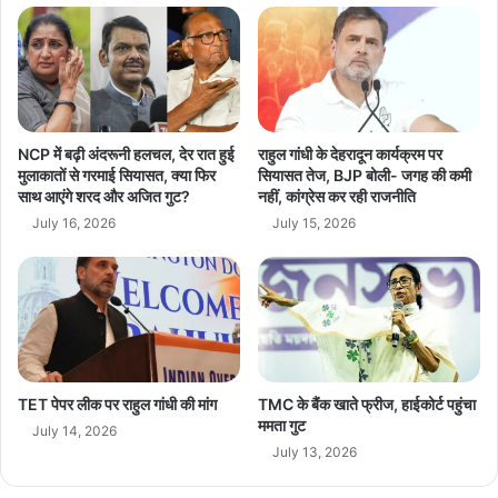
कि
में
चौथे विधायक के इस्तीफे से बढ़ी हलचल-
राजनीतिक संकट तब और गहरा गया जब
या
AIADMK विधायक एसाक्की सुबाया ने भी विधानसभा अध्यक्ष को अपना इस्तीफा
श्र
सौंप दिया। दो दिनों में चार विधायकों के इस्तीफे ने पार्टी नेतृत्व की चिंता बढ़ा दी है।
म
दा
अब सबकी नजर विधानसभा अध्यक्ष के फैसले पर टिकी है कि वह इन इस्तीफों को
न
मंजूर करते हैं या पहले दल-बदल कानून के तहत कार्रवाई करते हैं। आने वाले दिनों
NCP में बढ़ी अंदरूनी हलचल, देर रात हुई
राहुल गांधी के देहरादून कार्यक्रम पर
में यह मुद्दा तमिलनाडु की राजनीति में और बड़ा विवाद बन सकता है।
मुलाकातों से गरमाई सियासत, क्या फिर
सियासत तेज, BJP बोली- जगह की कमी
साथ आएंगे शरद और अजित गुट?
नहीं, कांग्रेस कर रही राजनीति
July 16, 2026
July 15, 2026
AIADMK
Anti Defection Law
breaking news
Edappadi K Palaniswami
hindi news
Joseph Vijay
TET पेपर लीक पर राहुल गांधी की मांग
TMC के बैंक खाते फ्रीज, हाईकोर्ट पहुंचा
ममता गुट
July 14, 2026
latest news
political news
politics
July 13, 2026
Tamil Nadu Assembly
tamil nadu news