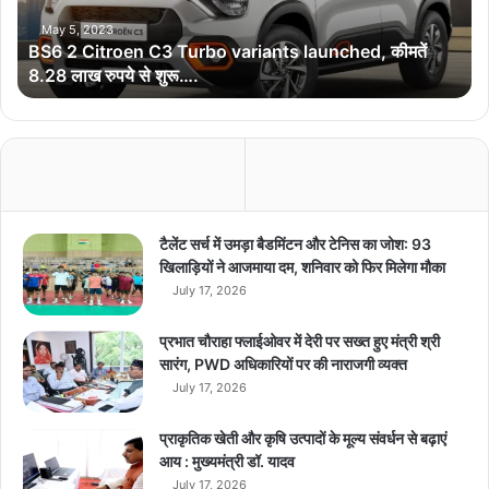
t
r
May 5, 2023
BS6 2 Citroen C3 Turbo variants launched, कीमतें
o
8.28 लाख रुपये से शुरू….
e
n
C
3
T
u
r
b
टैलेंट सर्च में उमड़ा बैडमिंटन और टेनिस का जोश: 93
o
खिलाड़ियों ने आजमाया दम, शनिवार को फिर मिलेगा मौका
v
July 17, 2026
a
r
प्रभात चौराहा फ्लाईओवर में देरी पर सख्त हुए मंत्री श्री
i
सारंग, PWD अधिकारियों पर की नाराजगी व्यक्त
a
July 17, 2026
n
t
प्राकृतिक खेती और कृषि उत्पादों के मूल्य संवर्धन से बढ़ाएं
s
आय : मुख्यमंत्री डॉ. यादव
l
July 17, 2026
a