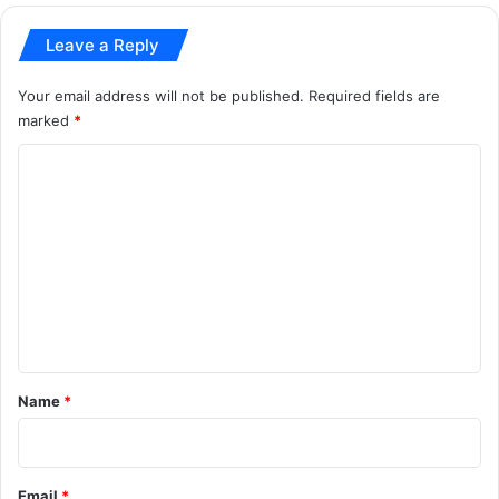
Tamil Nadu Politics
today news
Leave a Reply
TVK Government
भारतीय राजनीति
Your email address will not be published.
Required fields are
marked
*
C
o
m
m
e
n
t
*
Name
*
Email
*