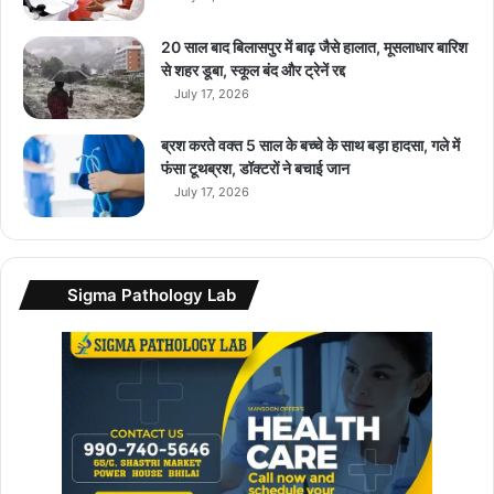
u
n
20 साल बाद बिलासपुर में बाढ़ जैसे हालात, मूसलाधार बारिश
c
से शहर डूबा, स्कूल बंद और ट्रेनें रद्द
h
July 17, 2026
e
d
ब्रश करते वक्त 5 साल के बच्चे के साथ बड़ा हादसा, गले में
,
फंसा टूथब्रश, डॉक्टरों ने बचाई जान
की
July 17, 2026
म
तें
8
.
Sigma Pathology Lab
2
8
ला
ख
रु
प
ये
से
शु