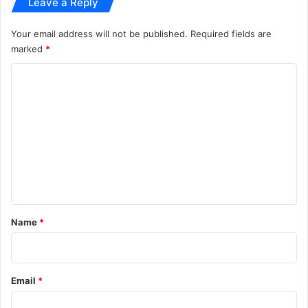
Leave a Reply
ध्या
य
Your email address will not be published.
Required fields are
marked
*
C
o
m
m
e
n
t
*
Name
*
Email
*