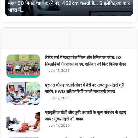
महज 50 मिनट चार्ज करने पर, 452km चलती हैं… 5 इलेक्ट्रिक कार
चा
भारत में…
र्ज
क
र
ने
प
र
,
4
टैलेंट सर्च में उमड़ा बैडमिंटन और टेनिस का जोश: 93
5
खिलाड़ियों ने आजमाया दम, शनिवार को फिर मिलेगा मौका
2
July 17, 2026
k
m
प्रभात चौराहा फ्लाईओवर में देरी पर सख्त हुए मंत्री श्री
च
सारंग, PWD अधिकारियों पर की नाराजगी व्यक्त
ल
July 17, 2026
ती
हैं
प्राकृतिक खेती और कृषि उत्पादों के मूल्य संवर्धन से बढ़ाएं
…
आय : मुख्यमंत्री डॉ. यादव
5
July 17, 2026
इ
ले