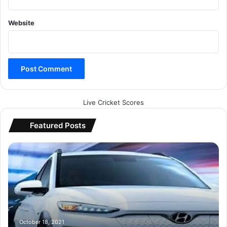
Website
Live Cricket Scores
Featured Posts
म
ह
ज
5
0
मि
न
ट
October 18, 2021