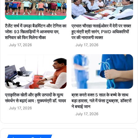
ज
कोई समझौता नहीं होगा। आने वाले दिनों में इस मामले की सुनवाई और कार्रवाई
र्वो
लि
च्च
प्रदेश की संवेदनशीलता और न्याय व्यवस्था की परीक्षा होगी।
स
म्मा
टैलेंट सर्च में उमड़ा बैडमिंटन और टेनिस का
प्रभात चौराहा फ्लाईओवर में देरी पर सख्त
न
जोश: 93 खिलाड़ियों ने आजमाया दम,
हुए मंत्री श्री सारंग, PWD अधिकारियों
breaking news
Child Shelter Case
शनिवार को फिर मिलेगा मौका
पर की नाराजगी व्यक्त
:
भा
July 17, 2026
July 17, 2026
High Court Order
hindi news
र
त
indore news
latest news
-
इ
madhya pradesh news
mp news
ज
रा
PIL News
today news
Ujjain News
य
प्राकृतिक खेती और कृषि उत्पादों के मूल्य
ब्रश करते वक्त 5 साल के बच्चे के साथ
ल
संवर्धन से बढ़ाएं आय : मुख्यमंत्री डॉ. यादव
बड़ा हादसा, गले में फंसा टूथब्रश, डॉक्टरों
रि
ने बचाई जान
July 17, 2026
श्तों
July 17, 2026
का
न
या
अ