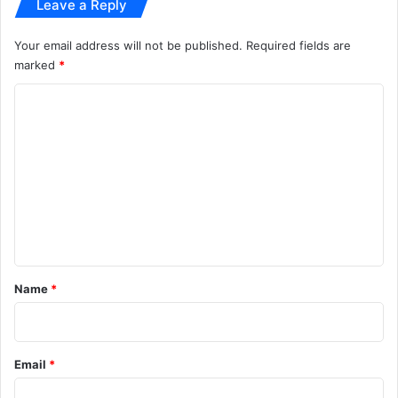
Leave a Reply
Your email address will not be published.
Required fields are
marked
*
C
o
m
m
e
n
t
*
Name
*
Email
*