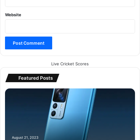
Website
Live Cricket Scores
Featured Posts
X
i
a
o
m
i
का
2
August 21, 2023