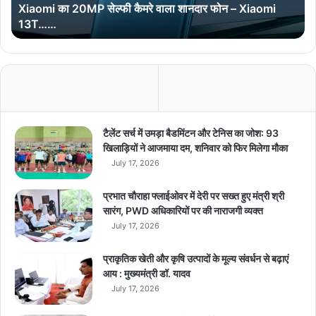
Xiaomi का 20MP सेल्फी कैमरे वाला शानदार फोन – Xiaomi
0
13T……
M
P
से
ल्फी
कै
म
रे
वा
टैलेंट सर्च में उमड़ा बैडमिंटन और टेनिस का जोश: 93
ला
खिलाड़ियों ने आजमाया दम, शनिवार को फिर मिलेगा मौका
शा
July 17, 2026
न
दा
प्रभात चौराहा फ्लाईओवर में देरी पर सख्त हुए मंत्री श्री
र
सारंग, PWD अधिकारियों पर की नाराजगी व्यक्त
फो
July 17, 2026
न
–
प्राकृतिक खेती और कृषि उत्पादों के मूल्य संवर्धन से बढ़ाएं
X
आय : मुख्यमंत्री डॉ. यादव
i
July 17, 2026
a
o