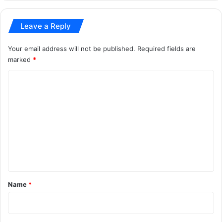
top news
Leave a Reply
Your email address will not be published.
Required fields are
marked
*
C
o
m
m
e
n
t
*
Name
*