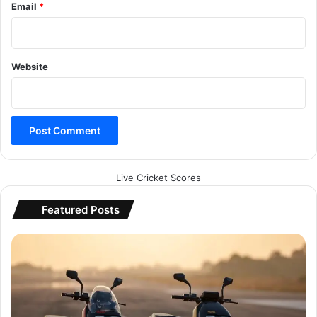
Email
*
Website
Live Cricket Scores
Featured Posts
R
i
v
e
r
I