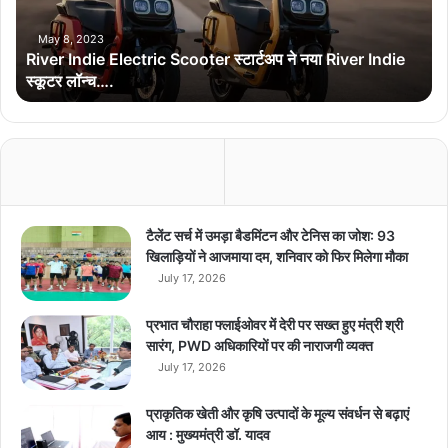
n
d
May 8, 2023
River Indie Electric Scooter स्टार्टअप ने नया River Indie
i
स्कूटर लॉन्च….
e
E
l
e
c
t
r
i
टैलेंट सर्च में उमड़ा बैडमिंटन और टेनिस का जोश: 93
c
खिलाड़ियों ने आजमाया दम, शनिवार को फिर मिलेगा मौका
S
July 17, 2026
c
o
प्रभात चौराहा फ्लाईओवर में देरी पर सख्त हुए मंत्री श्री
o
सारंग, PWD अधिकारियों पर की नाराजगी व्यक्त
t
July 17, 2026
e
r
प्राकृतिक खेती और कृषि उत्पादों के मूल्य संवर्धन से बढ़ाएं
स्टा
आय : मुख्यमंत्री डॉ. यादव
र्ट