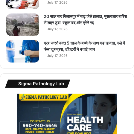
July 17, 2026
अ
प
ने
20 साल बाद बिलासपुर में बाढ़ जैसे हालात, मूसलाधार बारिश
न
से शहर डूबा, स्कूल बंद और ट्रेनें रद्द
या
July 17, 2026
R
i
ब्रश करते वक्त 5 साल के बच्चे के साथ बड़ा हादसा, गले में
v
फंसा टूथब्रश, डॉक्टरों ने बचाई जान
e
July 17, 2026
r
I
n
d
Sigma Pathology Lab
i
e
स्कू
ट
र
लॉ
न्च
…