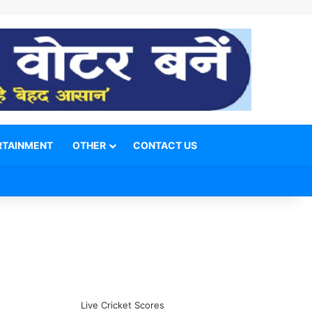
RTAINMENT
OTHER
CONTACT US
Facebook
X
YouTube
Telegram
WhatsApp
Instagram
Switch skin
Search for
Live Cricket Scores