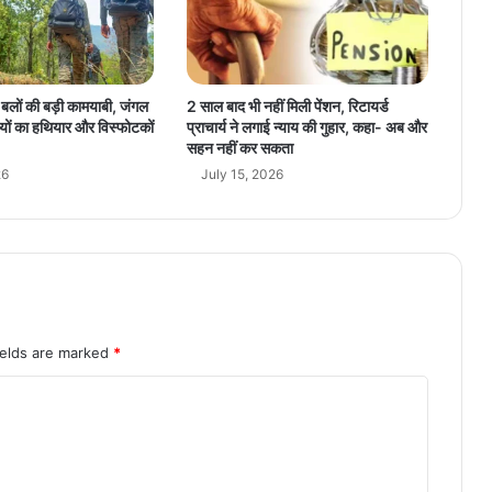
र
ण
से
9
7
्षा बलों की बड़ी कामयाबी, जंगल
2 साल बाद भी नहीं मिली पेंशन, रिटायर्ड
ब
यों का हथियार और विस्फोटकों
प्राचार्य ने लगाई न्याय की गुहार, कहा- अब और
च्चों
सहन नहीं कर सकता
को
26
July 15, 2026
मि
ले
4
शि
क्ष
क
ields are marked
*