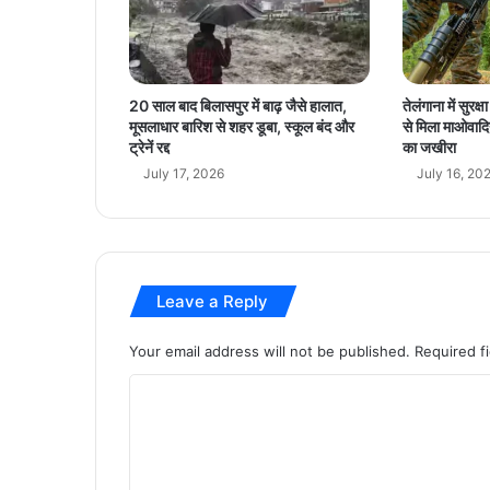
या
के
लि
ये
ए
20 साल बाद बिलासपुर में बाढ़ जैसे हालात,
तेलंगाना में सुरक
म
मूसलाधार बारिश से शहर डूबा, स्कूल बंद और
से मिला माओवादि
ओ
ट्रेनें रद्द
का जखीरा
यू
July 17, 2026
July 16, 20
हु
आ
Leave a Reply
Your email address will not be published.
Required f
C
o
m
m