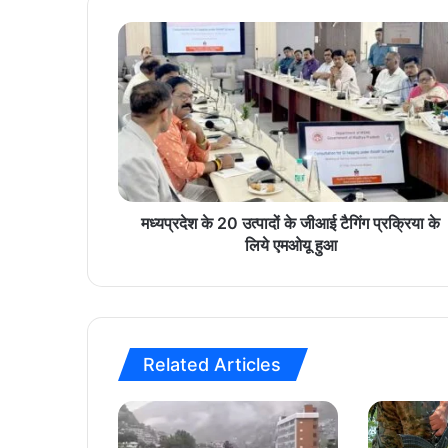
म
ध्य
प्र
दे
श
के
2
0
उ
त्पा
मध्यप्रदेश के 20 उत्पादों के जीआई टैगिंग प्रक्रिया के
दों
लिये एमओयू हुआ
के
जी
आ
ई
टै
Related Articles
गिं
ग
प्र
क्रि