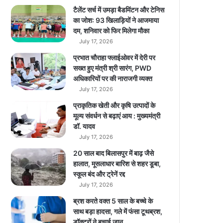
म
टैलेंट सर्च में उमड़ा बैडमिंटन और टेनिस
दा
का जोश: 93 खिलाड़ियों ने आजमाया
र
दम, शनिवार को फिर मिलेगा मौका
स्मा
July 17, 2026
र्ट
प्रभात चौराहा फ्लाईओवर में देरी पर
फो
सख्त हुए मंत्री श्री सारंग, PWD
न
अधिकारियों पर की नाराजगी व्यक्त
,
July 17, 2026
6
4
प्राकृतिक खेती और कृषि उत्पादों के
M
मूल्य संवर्धन से बढ़ाएं आय : मुख्यमंत्री
P
डॉ. यादव
का
July 17, 2026
कै
20 साल बाद बिलासपुर में बाढ़ जैसे
म
हालात, मूसलाधार बारिश से शहर डूबा,
रा
स्कूल बंद और ट्रेनें रद्द
July 17, 2026
ब्रश करते वक्त 5 साल के बच्चे के
साथ बड़ा हादसा, गले में फंसा टूथब्रश,
डॉक्टरों ने बचाई जान