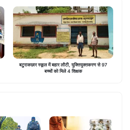
ब
टु
रा
क
छा
र
स्कू
ल
में
ब
बटुराकछार स्कूल में बहार लौटी, युक्तियुक्तकरण से 97
हा
बच्चों को मिले 4 शिक्षक
र
लौ
टी
,
यु
क्ति
यु
क्त
क