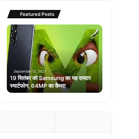
Featured Posts
1
9
सि
तं
ब
र
को
September 15, 2021
S
19 सितंबर को Samsung का यह दमदार
a
स्मार्टफोन, 64MP का कैमरा
m
s
u
n
g
का
य
ह
द