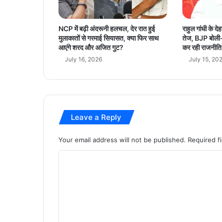
ण
के
बी
NCP में बढ़ी अंदरूनी हलचल, देर रात हुई
राहुल गांधी के द
च
मुलाकातों से गरमाई सियासत, क्या फिर साथ
तेज, BJP बोली- 
वि
आएंगे शरद और अजित गुट?
कर रही राजनीति
प
July 16, 2026
July 15, 20
क्ष
का
वि
रो
ध
Leave a Reply
,
स
द
Your email address will not be published.
Required f
न
C
स्थ
गि
o
त
m
m
e