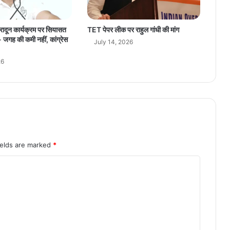
क
सा
झे
ेहरादून कार्यक्रम पर सियासत
TET पेपर लीक पर राहुल गांधी की मांग
दा
जगह की कमी नहीं, कांग्रेस
July 14, 2026
री
को
26
न
या
आ
या
म
ields are marked
*