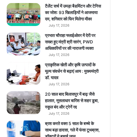
घं
टैलेंट सर्च में उमड़ा बैडमिंटन और टेनिस
टे
का जोश: 93 खिलाड़ियों ने आजमाया
में
दम, शनिवार को फिर मिलेगा मौका
F
July 17, 2026
a
प्रभात चौराहा फ्लाईओवर में देरी पर
c
सख्त हुए मंत्री श्री सारंग, PWD
e
अधिकारियों पर की नाराजगी व्यक्त
b
July 17, 2026
o
o
प्राकृतिक खेती और कृषि उत्पादों के
k
मूल्य संवर्धन से बढ़ाएं आय : मुख्यमंत्री
,
डॉ. यादव
W
July 17, 2026
h
20 साल बाद बिलासपुर में बाढ़ जैसे
a
हालात, मूसलाधार बारिश से शहर डूबा,
t
स्कूल बंद और ट्रेनें रद्द
s
July 17, 2026
A
p
ब्रश करते वक्त 5 साल के बच्चे के
p
साथ बड़ा हादसा, गले में फंसा टूथब्रश,
a
डॉक्टरों ने बचाई जान