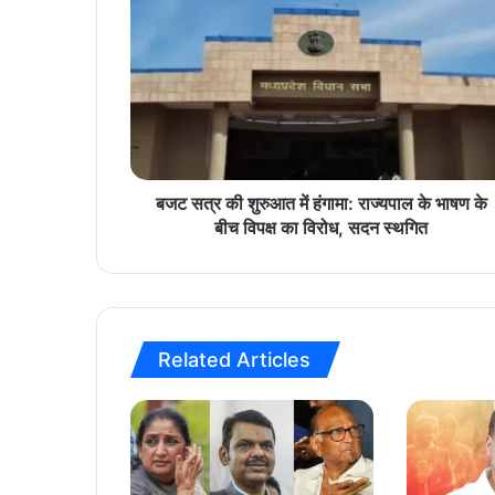
ज
ट
स
त्र
की
शु
रु
आ
त
बजट सत्र की शुरुआत में हंगामा: राज्यपाल के भाषण के
में
बीच विपक्ष का विरोध, सदन स्थगित
हं
गा
मा
:
रा
Related Articles
ज्य
पा
ल
के
भा
ष