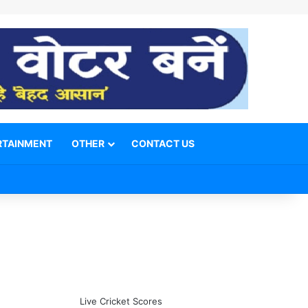
RTAINMENT
OTHER
CONTACT US
Facebook
X
YouTube
Telegram
WhatsApp
Instagram
Switch skin
Search for
Live Cricket Scores