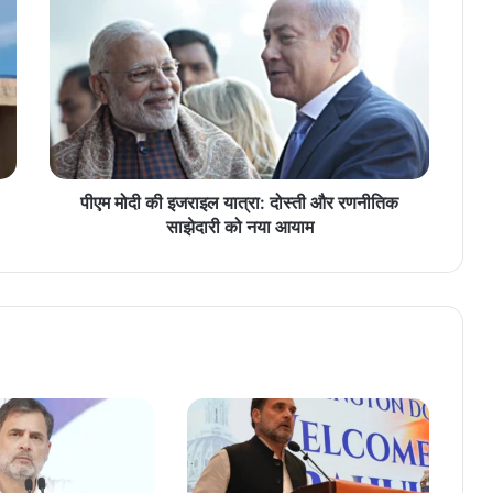
ए
म
मो
दी
की
इ
ज
रा
इ
पीएम मोदी की इजराइल यात्रा: दोस्ती और रणनीतिक
ल
साझेदारी को नया आयाम
या
त्रा
:
दो
स्ती
औ
र
र
ण
नी
ति