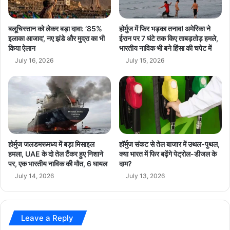
सा
अ
धा
नु
नि
क
बलूचिस्तान को लेकर बड़ा दावा: ‘85%
होर्मुज में फिर भड़का तनाव! अमेरिका ने
शा
र
इलाका आजाद’, नए झंडे और मुद्रा का भी
ईरान पर 7 घंटे तक किए ताबड़तोड़ हमले,
ना
किया ऐलान
भारतीय नाविक भी बने हिंसा की चपेट में
णी
य
July 16, 2026
July 15, 2026
:
रा
ज्य
पा
ल
प
टे
होर्मुज जलडमरूमध्य में बड़ा मिसाइल
हॉर्मुज संकट से तेल बाजार में उथल-पुथल,
ल
हमला, UAE के दो तेल टैंकर हुए निशाने
क्या भारत में फिर बढ़ेंगे पेट्रोल-डीजल के
पर, एक भारतीय नाविक की मौत, 6 घायल
दाम?
July 14, 2026
July 13, 2026
Leave a Reply