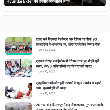
Hyundai Exter की तस्वीरें ऑनलाइन लीक…
t
e
r
की
त
स्वी
रें
ऑ
टैलेंट सर्च में उमड़ा बैडमिंटन और टेनिस का जोश: 93
न
खिलाड़ियों ने आजमाया दम, शनिवार को फिर मिलेगा मौका
ला
July 17, 2026
इ
न
प्रभात चौराहा फ्लाईओवर में देरी पर सख्त हुए मंत्री श्री
ली
सारंग, PWD अधिकारियों पर की नाराजगी व्यक्त
क
July 17, 2026
…
प्राकृतिक खेती और कृषि उत्पादों के मूल्य संवर्धन से बढ़ाएं
आय : मुख्यमंत्री डॉ. यादव
July 17, 2026
20 साल बाद बिलासपुर में बाढ़ जैसे हालात, मूसलाधार बारिश
से शहर डूबा, स्कूल बंद और ट्रेनें रद्द