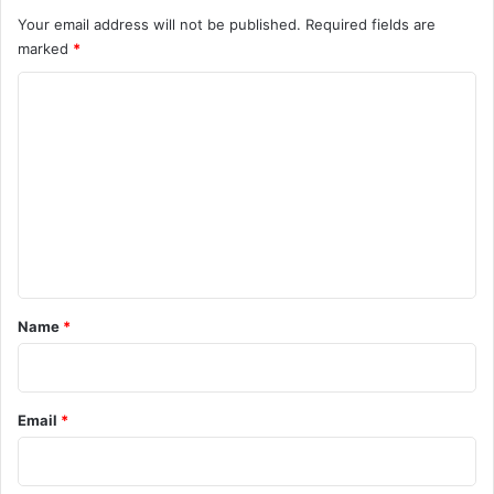
Your email address will not be published.
Required fields are
marked
*
C
o
m
m
e
n
t
*
Name
*
Email
*