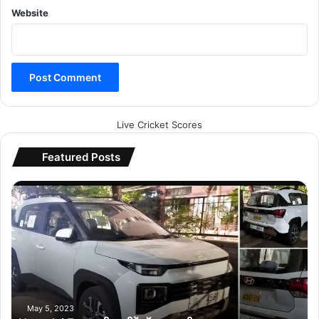
Website
Live Cricket Scores
Featured Posts
H
y
u
n
d
a
i
E
x
May 5, 2023