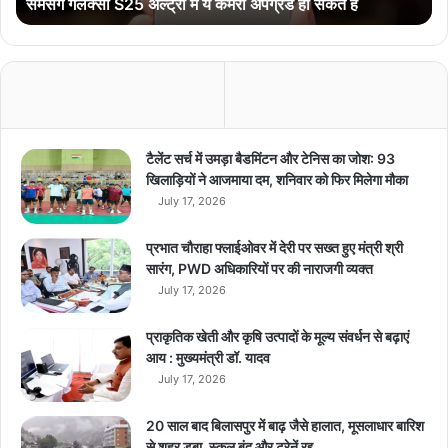
सैमसंग गैलेक्सी S25 अल्ट्रा में ये कैमरा अपग्रेड हो सकते हैं
5
अ
ल्ट्रा
में
ये
कै
म
रा
टैलेंट सर्च में उमड़ा बैडमिंटन और टेनिस का जोश: 93
अ
खिलाड़ियों ने आजमाया दम, शनिवार को फिर मिलेगा मौका
प
July 17, 2026
ग्रे
ड
प्रभात चौराहा फ्लाईओवर में देरी पर सख्त हुए मंत्री श्री
हो
सारंग, PWD अधिकारियों पर की नाराजगी व्यक्त
स
July 17, 2026
क
ते
प्राकृतिक खेती और कृषि उत्पादों के मूल्य संवर्धन से बढ़ाएं
हैं
आय : मुख्यमंत्री डॉ. यादव
July 17, 2026
20 साल बाद बिलासपुर में बाढ़ जैसे हालात, मूसलाधार बारिश
से शहर डूबा, स्कूल बंद और ट्रेनें रद्द