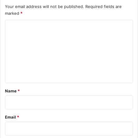
Your email address will not be published.
Required fields are
marked
*
C
o
m
m
e
n
t
*
Name
*
Email
*