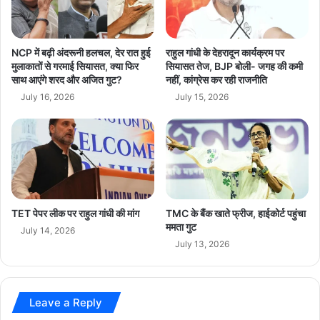
भारत को वैश्विक मंच पर मजबूत बनाने में मदद कर रहे हैं।
की
रि
ती
स
न
र
ब
में
breaking news
EU UK Deal
NCP में बढ़ी अंदरूनी हलचल, देर रात हुई
राहुल गांधी के देहरादून कार्यक्रम पर
ड़ी
हो
मुलाकातों से गरमाई सियासत, क्या फिर
सियासत तेज, BJP बोली- जगह की कमी
प्रा
साथ आएंगे शरद और अजित गुट?
नहीं, कांग्रेस कर रही राजनीति
गा
Free Trade Agreement
hindi news
थ
मं
July 16, 2026
July 15, 2026
मि
त्रि
India FTA
latest news
make in india
क
मं
ता
ड
MSME Export
Narendra Modi
एं
ल
का
politics
today news
top news
श
प
UPA Government
TET पेपर लीक पर राहुल गांधी की मांग
TMC के बैंक खाते फ्रीज, हाईकोर्ट पहुंचा
थ
ममता गुट
ग्र
July 14, 2026
July 13, 2026
ह
ण
Leave a Reply