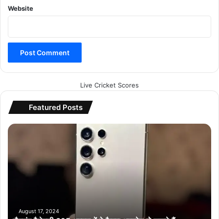
Website
Live Cricket Scores
Featured Posts
सै
म
सं
ग
गै
ले
क्सी
S
2
August 17, 2024