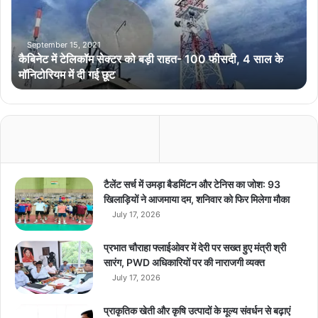
टे
लि
कॉ
September 15, 2021
कैबिनेट में टेलिकॉम सेक्टर को बड़ी राहत- 100 फीसदी, 4 साल के
म
मॉनिटोरियम में दी गई छूट
से
क्ट
र
को
ब
ड़ी
रा
ह
टैलेंट सर्च में उमड़ा बैडमिंटन और टेनिस का जोश: 93
त
खिलाड़ियों ने आजमाया दम, शनिवार को फिर मिलेगा मौका
-
July 17, 2026
1
0
प्रभात चौराहा फ्लाईओवर में देरी पर सख्त हुए मंत्री श्री
0
सारंग, PWD अधिकारियों पर की नाराजगी व्यक्त
फी
July 17, 2026
स
दी
प्राकृतिक खेती और कृषि उत्पादों के मूल्य संवर्धन से बढ़ाएं
,