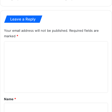
top news
Leave a Reply
Your email address will not be published.
Required fields are
marked
*
C
o
m
m
e
n
t
*
Name
*