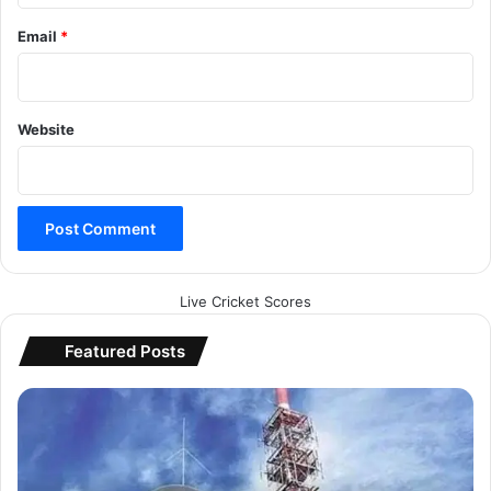
Email
*
Website
Live Cricket Scores
Featured Posts
कै
बि
ने
ट
में