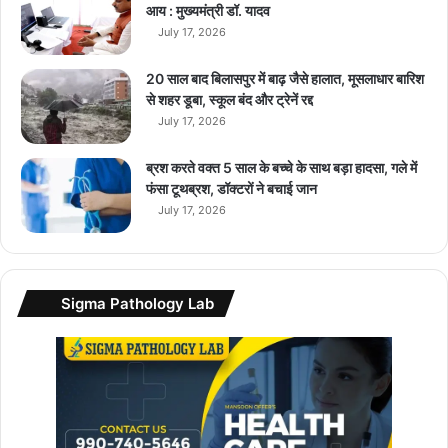
आय : मुख्यमंत्री डॉ. यादव
4
July 17, 2026
सा
ल
के
20 साल बाद बिलासपुर में बाढ़ जैसे हालात, मूसलाधार बारिश
मॉ
से शहर डूबा, स्कूल बंद और ट्रेनें रद्द
नि
July 17, 2026
टो
रि
ब्रश करते वक्त 5 साल के बच्चे के साथ बड़ा हादसा, गले में
य
फंसा टूथब्रश, डॉक्टरों ने बचाई जान
म
July 17, 2026
में
दी
ग
ई
Sigma Pathology Lab
छू
ट