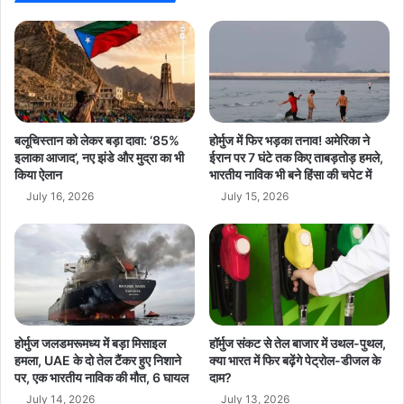
र
ब
त
ना
यह बदलाव बांग्लादेश की राजनीति में नए दौर की शुरुआत का संकेत हैं, जहां
की
र
परंपराओं को तोड़कर नए रास्ते अपनाए जा रहे हैं। जनता की नजर अब इस नई
ट्रे
ही
सरकार के फैसलों और कार्यशैली पर टिकी है।
ड
है
त
न
स्वी
ए
र
की
Bangladesh Parliament
बलूचिस्तान को लेकर बड़ा दावा: ‘85%
होर्मुज में फिर भड़का तनाव! अमेरिका ने
र्ति
इलाका आजाद’, नए झंडे और मुद्रा का भी
ईरान पर 7 घंटे तक किए ताबड़तोड़ हमले,
किया ऐलान
भारतीय नाविक भी बने हिंसा की चपेट में
मा
Bangladesh Politics
BNP Government
न
July 16, 2026
July 15, 2026
:
breaking news
hindi news
मु
ख्य
international
latest news
मं
त्री
Mohammed Shahabuddin
डॉ
.
Oath Ceremony
Political Update
होर्मुज जलडमरूमध्य में बड़ा मिसाइल
हॉर्मुज संकट से तेल बाजार में उथल-पुथल,
या
हमला, UAE के दो तेल टैंकर हुए निशाने
क्या भारत में फिर बढ़ेंगे पेट्रोल-डीजल के
द
Tarique Rahman Cabinet
today news
पर, एक भारतीय नाविक की मौत, 6 घायल
दाम?
व
July 14, 2026
July 13, 2026