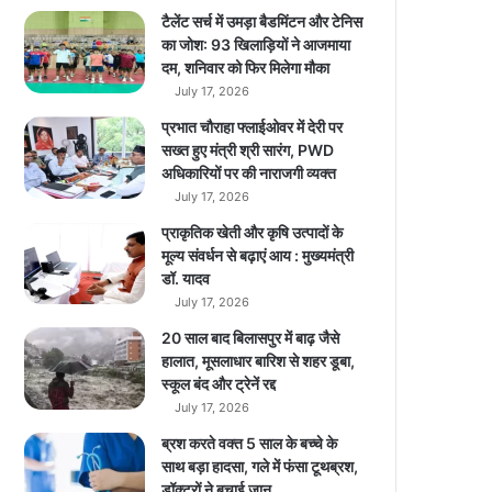
म
टैलेंट सर्च में उमड़ा बैडमिंटन और टेनिस
,
का जोश: 93 खिलाड़ियों ने आजमाया
पै
दम, शनिवार को फिर मिलेगा मौका
से
July 17, 2026
ब
प्रभात चौराहा फ्लाईओवर में देरी पर
चा
सख्त हुए मंत्री श्री सारंग, PWD
र
अधिकारियों पर की नाराजगी व्यक्त
ही
July 17, 2026
हैं
कं
प्राकृतिक खेती और कृषि उत्पादों के
प
मूल्य संवर्धन से बढ़ाएं आय : मुख्यमंत्री
नि
डॉ. यादव
यां
July 17, 2026
?
20 साल बाद बिलासपुर में बाढ़ जैसे
हालात, मूसलाधार बारिश से शहर डूबा,
स्कूल बंद और ट्रेनें रद्द
July 17, 2026
ब्रश करते वक्त 5 साल के बच्चे के
साथ बड़ा हादसा, गले में फंसा टूथब्रश,
डॉक्टरों ने बचाई जान