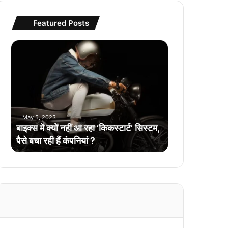
Featured Posts
बा
इ
क्स
में
क्यों
न
हीं
May 5, 2023
आ
बाइक्स में क्यों नहीं आ रहा ‘किकस्टार्ट’ सिस्टम,
र
पैसे बचा रही हैं कंपनियां ?
हा
‘
कि
क
स्टा
र्ट
’
सि
स्ट