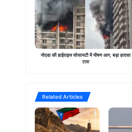
ए
डा
की
हा
ई
रा
इ
ज
सो
नोएडा की हाईराइज सोसायटी में भीषण आग, बड़ा हादसा
सा
टला
य
टी
में
भी
ष
Related Articles
ण
आ
ग
,
ब
ड़ा