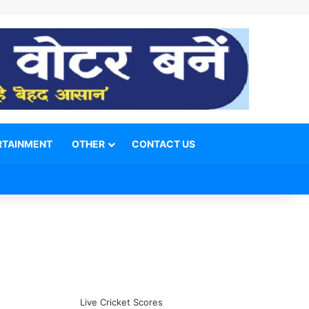
RTAINMENT
OTHER
CONTACT US
Facebook
X
YouTube
Telegram
WhatsApp
Instagram
Switch skin
Search for
Live Cricket Scores