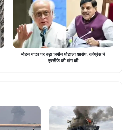
ह
न
या
द
व
प
र
ब
ड़ा
मोहन यादव पर बड़ा जमीन घोटाला आरोप, कांग्रेस ने
ज
इस्तीफे की मांग की
मी
न
घो
टा
ला
आ
रो
प
,
कां
ग्रे