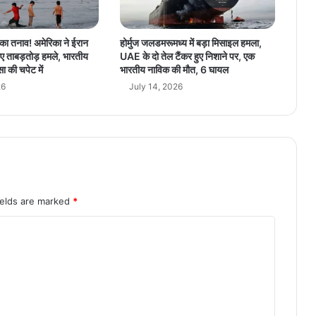
स
ने
इ
भड़का तनाव! अमेरिका ने ईरान
होर्मुज जलडमरूमध्य में बड़ा मिसाइल हमला,
स्ती
ए ताबड़तोड़ हमले, भारतीय
UAE के दो तेल टैंकर हुए निशाने पर, एक
फे
ा की चपेट में
भारतीय नाविक की मौत, 6 घायल
की
26
July 14, 2026
मां
ग
की
ields are marked
*