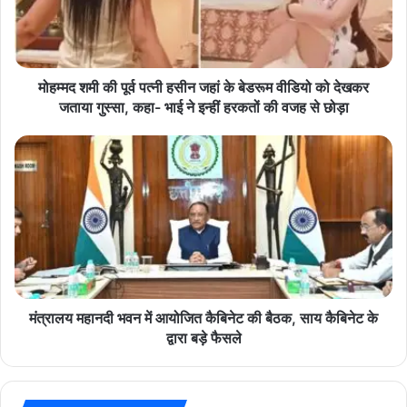
मी
की
hindi news
latest news
today news
पू
र्व
top news
छत्तीसगढ़
प
मोहम्मद शमी की पूर्व पत्नी हसीन जहां के बेडरूम वीडियो को देखकर
त्नी
जताया गुस्सा, कहा- भाई ने इन्हीं हरकतों की वजह से छोड़ा
ह
सी
मं
न
त्रा
ज
ल
हां
य
के
म
बे
हा
ड
न
रू
दी
म
भ
वी
व
मंत्रालय महानदी भवन में आयोजित कैबिनेट की बैठक, साय कैबिनेट के
डि
न
द्वारा बड़े फैसले
यो
में
को
आ
दे
यो