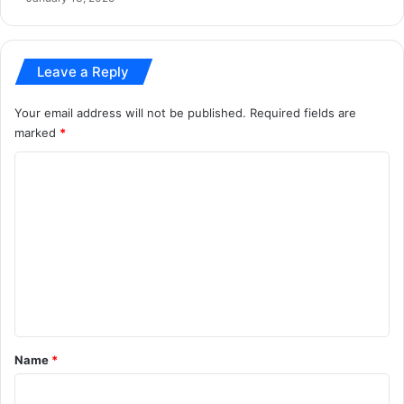
व
फै
ज
स
ह
ले
Leave a Reply
से
छो
ड़ा
Your email address will not be published.
Required fields are
marked
*
C
o
m
m
e
n
t
*
Name
*