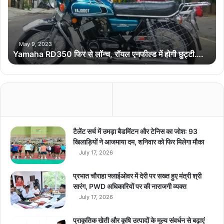
h
a
R
D
3
May 9, 2023
Yamaha RD350 फिर से लॉन्च, रॉयल एनफील्ड में होगी छुट्टी….
5
0
फि
र
से
लॉ
न्च
,
टैलेंट सर्च में उमड़ा बैडमिंटन और टेनिस का जोश: 93
रॉ
खिलाड़ियों ने आजमाया दम, शनिवार को फिर मिलेगा मौका
य
July 17, 2026
ल
ए
प्रभात चौराहा फ्लाईओवर में देरी पर सख्त हुए मंत्री श्री
न
सारंग, PWD अधिकारियों पर की नाराजगी व्यक्त
फी
July 17, 2026
ल्ड
में
प्राकृतिक खेती और कृषि उत्पादों के मूल्य संवर्धन से बढ़ाएं
हो