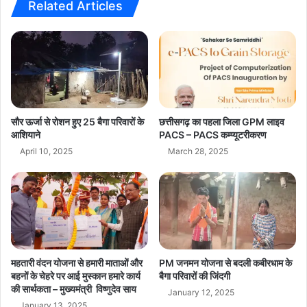
ख
जि
Related Articles
क
त
र
कै
ज
बि
ता
ने
या
ट
गु
की
स्सा
बै
,
ठ
सौर ऊर्जा से रोशन हुए 25 बैगा परिवारों के
छत्तीसगढ़ का पहला जिला GPM लाइव
क
क
आशियाने
PACS – PACS कम्प्यूटरीकरण
हा
,
April 10, 2025
March 28, 2025
-
सा
भा
य
ई
कै
ने
बि
इ
ने
न्हीं
ट
ह
के
र
महतारी वंदन योजना से हमारी माताओं और
PM जनमन योजना से बदली कबीरधाम के
द्वा
बहनों के चेहरे पर आई मुस्कान हमारे कार्य
बैगा परिवारों की जिंदगी
क
रा
की सार्थकता – मुख्यमंत्री विष्णुदेव साय
तों
ब
January 12, 2025
की
January 13, 2025
ड़े