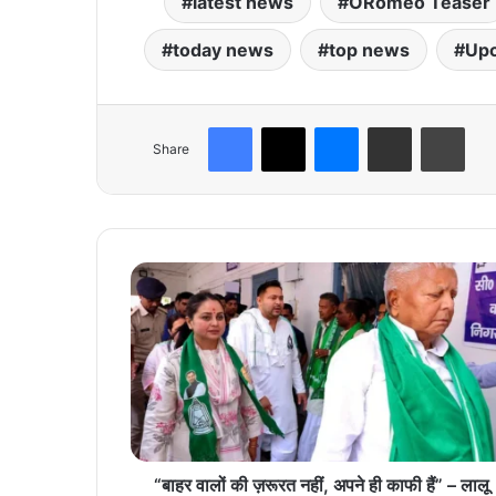
latest news
ORomeo Teaser
today news
top news
Upc
Facebook
X
Messenger
Share via Email
Print
Share
“
बा
ह
र
वा
लों
की
ज़
रू
र
“बाहर वालों की ज़रूरत नहीं, अपने ही काफी हैं” – लालू