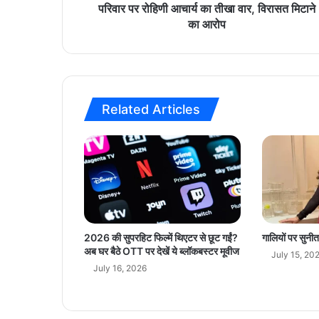
त
परिवार पर रोहिणी आचार्य का तीखा वार, विरासत मिटाने
न
का आरोप
हीं
,
अ
प
ने
Related Articles
ही
का
फी
हैं
”
–
ला
लू
प
2026 की सुपरहिट फिल्में थिएटर से छूट गईं?
गालियों पर सुनी
रि
अब घर बैठे OTT पर देखें ये ब्लॉकबस्टर मूवीज
July 15, 20
वा
July 16, 2026
र
प
र