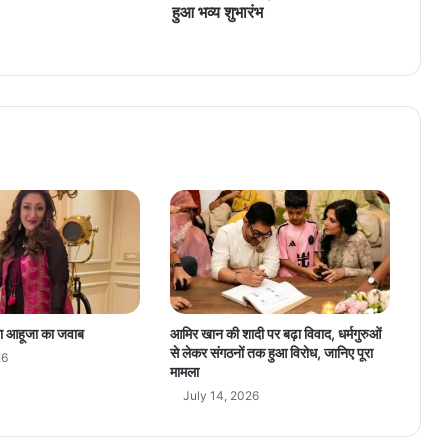
ल
हुआ भव्य शुभारंभ
भा
र
ती
य
गु
ला
ब
प्र
द
र्श
नी
का
हु
आ
भ
ता आहूजा का जवाब
आमिर खान की शादी पर बढ़ा विवाद, धर्मगुरुओं
व्य
से लेकर संगठनों तक हुआ विरोध, जानिए पूरा
26
शु
मामला
भा
July 14, 2026
रं
भ