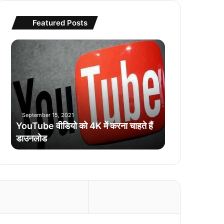
Featured Posts
Y
o
u
T
u
b
e
September 15, 2021
वी
YouTube वीडियो को 4K में करना चाहते हैं
डि
डाउनलोड
यो
को
4
K
में
क
र
ना
चा