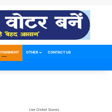
RTAINMENT
OTHER
CONTACT US
Facebook
X
YouTube
Telegram
WhatsApp
Instagram
Switch skin
Search for
Live Cricket Scores