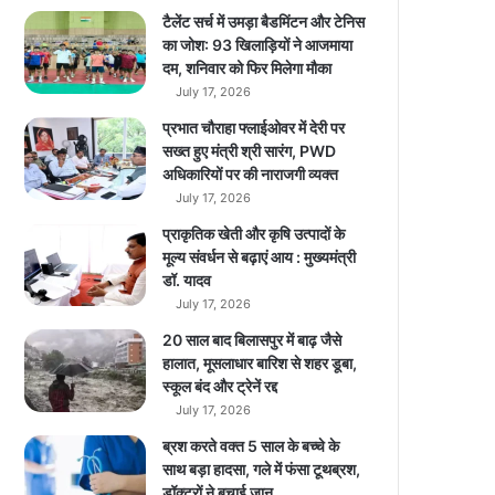
ह
टैलेंट सर्च में उमड़ा बैडमिंटन और टेनिस
ते
का जोश: 93 खिलाड़ियों ने आजमाया
हैं
दम, शनिवार को फिर मिलेगा मौका
डा
July 17, 2026
उ
प्रभात चौराहा फ्लाईओवर में देरी पर
न
सख्त हुए मंत्री श्री सारंग, PWD
लो
अधिकारियों पर की नाराजगी व्यक्त
ड
July 17, 2026
प्राकृतिक खेती और कृषि उत्पादों के
मूल्य संवर्धन से बढ़ाएं आय : मुख्यमंत्री
डॉ. यादव
July 17, 2026
20 साल बाद बिलासपुर में बाढ़ जैसे
हालात, मूसलाधार बारिश से शहर डूबा,
स्कूल बंद और ट्रेनें रद्द
July 17, 2026
ब्रश करते वक्त 5 साल के बच्चे के
साथ बड़ा हादसा, गले में फंसा टूथब्रश,
डॉक्टरों ने बचाई जान