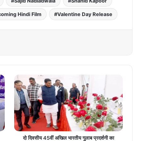
Sajid Nadiadwala
Shahid Kapoor
oming Hindi Film
Valentine Day Release
दो
दि
व
सी
य
4
5
वीं
अ
खि
दो दिवसीय 45वीं अखिल भारतीय गुलाब प्रदर्शनी का