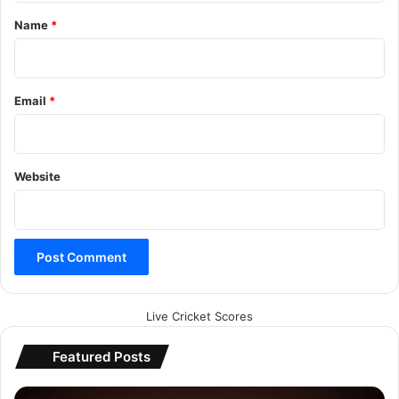
*
Name
*
Email
*
Website
Live Cricket Scores
Featured Posts
breaking news
Chhattisgarh News
A