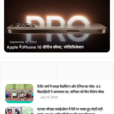
p
hindi news
latest news
today news
p
l
top news
e
ने
i
P
h
September 10, 2024
Apple ने iPhone 16 सीरीज कीमत, स्पेसिफिकेशन
o
n
e
1
6
सी
री
ज
टैलेंट सर्च में उमड़ा बैडमिंटन और टेनिस का जोश: 93
की
खिलाड़ियों ने आजमाया दम, शनिवार को फिर मिलेगा मौका
म
July 17, 2026
त
,
प्रभात चौराहा फ्लाईओवर में देरी पर सख्त हुए मंत्री श्री
स्पे