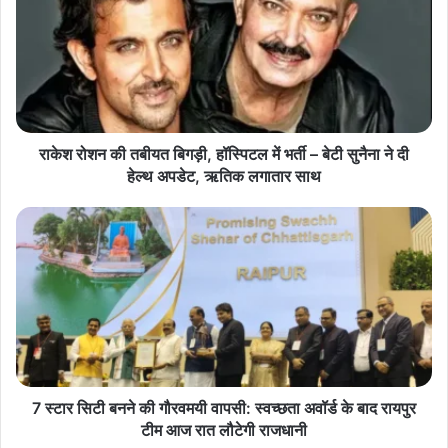
श
रो
श
न
रायपुर ग्रामीण विधायक श्री मोतीलाल साहू ने मोवा बाजार चौक का नामकरण
की
रायपुर निवासी शहीद भरत लाल साहू की स्मृति में शहीद भरत लाल साहू चौक करने
त
के मुख्यमंत्री श्री विष्णुदेव साय के नेतृत्व में लिए गए सभी मंत्रियों के निर्णय के
बी
शीघ्र कियान्वयन हेतु श्रीफल फोडकर और कुदाल चलाकर नगर निगम जोन 9
य
राकेश रोशन की तबीयत बिगड़ी, हॉस्पिटल में भर्ती – बेटी सुनैना ने दी
त
हेल्थ अपडेट, ऋतिक लगातार साथ
जोन अध्यक्ष श्री गोपेश साहू, एमआईसी सदस्य श्री खेम कुमार सेन, पार्षद श्री
बि
देवदत्त द्विवेदी, गणमान्य जनो, सामाजिक कार्यकर्ताओं, विशिष्टजनों, महिलाओं,
ग
7
नवयुवको, आम जनों सहित 27 लाख रू. की स्वीकृति लागत से मोवा बाजार चौक का
ड़ी
स्टा
सौंदर्याकरण करने भूमिपूजन कर कार्यारंभ करवाया। रायपुर ग्रामीण विधायक ने
,
र
हॉ
सि
नगर निगम जोन 9 जोन कमिश्नर श्री संतोष पाण्डेय को तत्काल स्वीकृति अनुसार
स्पि
टी
मोवा बाजार चौक का सौंदर्गीकरण शीघ्र शहीद भरत लाल साहू चौक नामकरण किये
ट
ब
जाने प्राथमिकता से गुणवत्ता सहित सतत मॉनिटरिंग कर पूर्ण करवाने के निर्देश
ल
न
दिये।
में
ने
भ
की
र्ती
गौ
7 स्टार सिटी बनने की गौरवमयी वापसी: स्वच्छता अवॉर्ड के बाद रायपुर
–
र
टीम आज रात लौटेगी राजधानी
बे