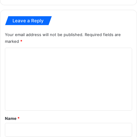
Trump China Visit
US China Tension
xi jinping
Leave a Reply
Your email address will not be published.
Required fields are
marked
*
C
o
m
m
e
n
t
*
Name
*