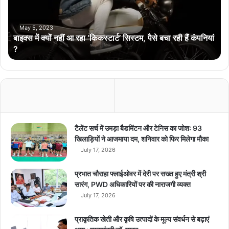
न
हीं
आ
May 5, 2023
बाइक्स में क्यों नहीं आ रहा ‘किकस्टार्ट’ सिस्टम, पैसे बचा रही हैं कंपनियां
र
?
हा
‘
कि
क
स्टा
र्ट
’
सि
टैलेंट सर्च में उमड़ा बैडमिंटन और टेनिस का जोश: 93
स्ट
खिलाड़ियों ने आजमाया दम, शनिवार को फिर मिलेगा मौका
म
July 17, 2026
,
पै
प्रभात चौराहा फ्लाईओवर में देरी पर सख्त हुए मंत्री श्री
से
सारंग, PWD अधिकारियों पर की नाराजगी व्यक्त
ब
July 17, 2026
चा
र
प्राकृतिक खेती और कृषि उत्पादों के मूल्य संवर्धन से बढ़ाएं
ही