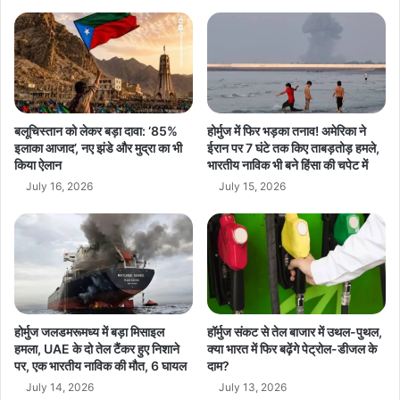
र्ट
स
दुनिया की नजर अब आगे की रणनीति पर-
इस हाई-प्रोफाइल बैठक के बाद पूरी
भा
दुनिया की नजर अमेरिका और चीन के अगले कदम पर टिकी है। क्या वे तनाव कम
में
करेंगे या ताइवान मुद्दा रिश्तों में और कड़वाहट लाएगा, यह आने वाले दिनों में साफ
वि
होगा। यह बैठक सिर्फ दो नेताओं की मुलाकात नहीं, बल्कि दुनिया की दो सबसे बड़ी
प
क्ष
ताकतों के बीच शक्ति संतुलन का बड़ा संकेत थी।
के
बलूचिस्तान को लेकर बड़ा दावा: ‘85%
होर्मुज में फिर भड़का तनाव! अमेरिका ने
ने
इलाका आजाद’, नए झंडे और मुद्रा का भी
ईरान पर 7 घंटे तक किए ताबड़तोड़ हमले,
किया ऐलान
भारतीय नाविक भी बने हिंसा की चपेट में
ता
Beijing Meeting
breaking news
,
July 16, 2026
July 15, 2026
रा
China America News
Donald Trump
ज
नी
global politics
hindi news
ति
में
international
latest news
ब
ड़ा
Taiwan Crisis
Taiwan Issue
होर्मुज जलडमरूमध्य में बड़ा मिसाइल
हॉर्मुज संकट से तेल बाजार में उथल-पुथल,
ब
हमला, UAE के दो तेल टैंकर हुए निशाने
क्या भारत में फिर बढ़ेंगे पेट्रोल-डीजल के
द
today news
top news
trade war
पर, एक भारतीय नाविक की मौत, 6 घायल
दाम?
ला
July 14, 2026
July 13, 2026
व