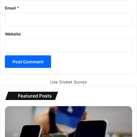
Email
*
APY
breaking news
Business
Website
EPS
financial security
hindi news
india
latest news
NPS
OPS
pension scheme
Retirement planning
Live Cricket Scores
today news
top news
UPS
Featured Posts
फ्लि
प
का
र्ट
में