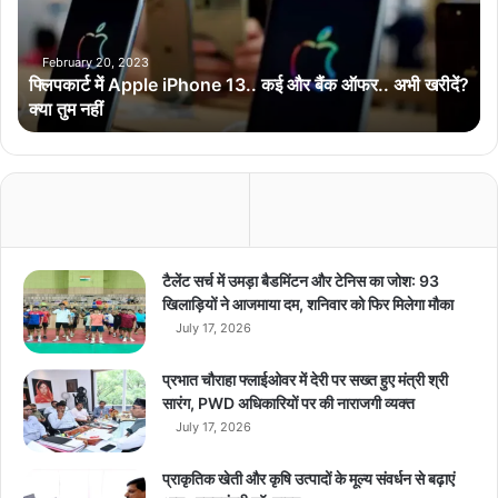
A
p
p
February 20, 2023
फ्लिपकार्ट में Apple iPhone 13.. कई और बैंक ऑफर.. अभी खरीदें?
l
क्या तुम नहीं
e
i
P
h
o
n
e
1
टैलेंट सर्च में उमड़ा बैडमिंटन और टेनिस का जोश: 93
3
खिलाड़ियों ने आजमाया दम, शनिवार को फिर मिलेगा मौका
.
July 17, 2026
.
क
प्रभात चौराहा फ्लाईओवर में देरी पर सख्त हुए मंत्री श्री
ई
सारंग, PWD अधिकारियों पर की नाराजगी व्यक्त
औ
July 17, 2026
र
बैं
प्राकृतिक खेती और कृषि उत्पादों के मूल्य संवर्धन से बढ़ाएं
क