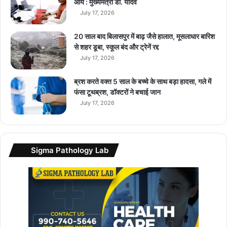
आय : मुख्यमंत्री डॉ. यादव
ऑ
July 17, 2026
फ
र
.
20 साल बाद बिलासपुर में बाढ़ जैसे हालात, मूसलाधार बारिश
.
से शहर डूबा, स्कूल बंद और ट्रेनें रद्द
अ
July 17, 2026
भी
ख
ब्रश करते वक्त 5 साल के बच्चे के साथ बड़ा हादसा, गले में
री
फंसा टूथब्रश, डॉक्टरों ने बचाई जान
दें
July 17, 2026
?
क्या
तु
म
Sigma Pathology Lab
न
हीं