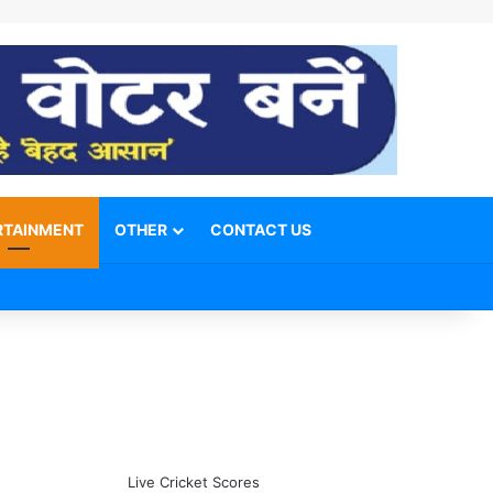
RTAINMENT
OTHER
CONTACT US
Facebook
X
YouTube
Telegram
WhatsApp
Instagram
Switch skin
Search for
Live Cricket Scores