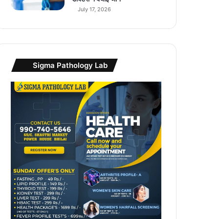
,
July 17, 2026
9
9
0
है
Sigma Pathology Lab