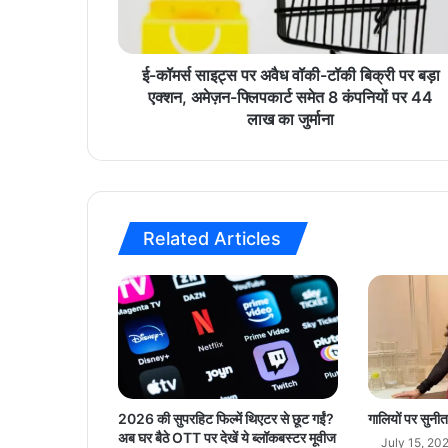
इ
ट्स
प
र
ई-कॉमर्स साइट्स पर अवैध वॉकी-टॉकी बिक्री पर बड़ा
अ
एक्शन, अमेज़न-फ्लिपकार्ट समेत 8 कंपनियों पर 44
वै
लाख का जुर्माना
ध
वॉ
की
-
टॉ
Related Articles
की
बि
क्री
प
र
ब
ड़ा
ए
क्श
2026 की सुपरहिट फिल्में थिएटर से छूट गईं?
गालियों पर सुनी
न
अब घर बैठे OTT पर देखें ये ब्लॉकबस्टर मूवीज
July 15, 20