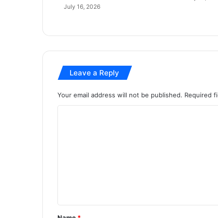
,
July 16, 2026
अ
मे
ज़
न
-
फ्लि
Leave a Reply
प
का
र्ट
Your email address will not be published.
Required f
स
C
मे
त
o
8
m
कं
प
m
नि
e
यों
प
n
र
t
4
*
4
Name
*