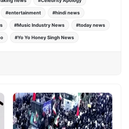
eaking news
Celebrity Apology
entertainment
hindi news
ws
Music Industry News
today news
eo
Yo Yo Honey Singh News
ई
रा
न
सं
क
ट