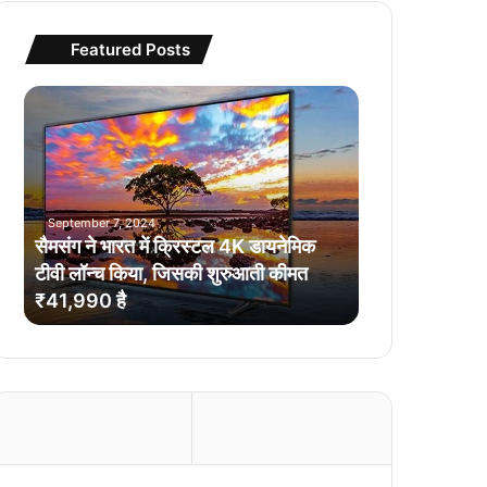
Featured Posts
सै
म
सं
ग
ने
भा
September 7, 2024
र
सैमसंग ने भारत में क्रिस्टल 4K डायनेमिक
त
टीवी लॉन्च किया, जिसकी शुरुआती कीमत
में
₹41,990 है
क्रि
स्ट
ल
4
K
डा
य
ने
मि