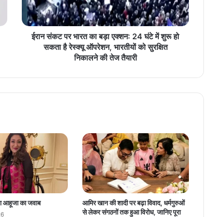
प
र
भा
र
ईरान संकट पर भारत का बड़ा एक्शन: 24 घंटे में शुरू हो
त
सकता है रेस्क्यू ऑपरेशन, भारतीयों को सुरक्षित
का
निकालने की तेज तैयारी
ब
ड़ा
ए
क्श
न
:
2
4
घं
टे
में
शु
रू
हो
ता आहूजा का जवाब
आमिर खान की शादी पर बढ़ा विवाद, धर्मगुरुओं
स
से लेकर संगठनों तक हुआ विरोध, जानिए पूरा
26