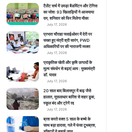
क
टैलेंट सर्च में उमड़ा बैडमिंटन और टेनिस
टी
का जोश: 93 खिलाड़ियों ने आजमाया
वी
दम, शनिवार को फिर मिलेगा मौका
लॉ
July 17, 2026
न्च
प्रभात चौराहा फ्लाईओवर में देरी पर
कि
सख्त हुए मंत्री श्री सारंग, PWD
या
अधिकारियों पर की नाराजगी व्यक्त
,
July 17, 2026
जि
स
प्राकृतिक खेती और कृषि उत्पादों के
की
मूल्य संवर्धन से बढ़ाएं आय : मुख्यमंत्री
शु
डॉ. यादव
रु
July 17, 2026
आ
20 साल बाद बिलासपुर में बाढ़ जैसे
ती
हालात, मूसलाधार बारिश से शहर डूबा,
की
स्कूल बंद और ट्रेनें रद्द
म
July 17, 2026
त
₹
ब्रश करते वक्त 5 साल के बच्चे के
4
साथ बड़ा हादसा, गले में फंसा टूथब्रश,
1
डॉक्टरों ने बचाई जान