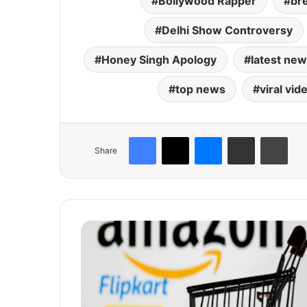
Bollywood Rapper
br
Delhi Show Controversy
Honey Singh Apology
latest ne
top news
viral vid
Facebook
X
Messenger
Share via Email
Print
Share
ई
-
कॉ
म
र्स
सा