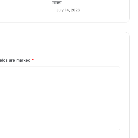
क
मामला
ता
July 14, 2026
है
रे
स्क्यू
ऑ
प
रे
श
न
ields are marked
*
,
भा
र
ती
यों
को
सु
र
क्षि
त
नि
का