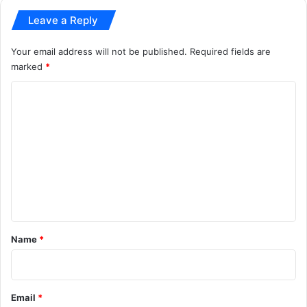
द
Leave a Reply
Your email address will not be published.
Required fields are
marked
*
C
o
m
m
e
n
t
*
Name
*
Email
*