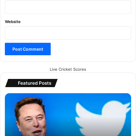
Website
Live Cricket Scores
Featured Posts
ट्वि
ट
र
के
दि
वा
लि