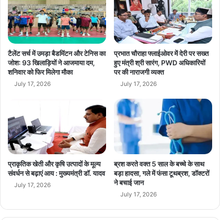
ल
ख्य
Bhopal News
breaking news
क
धा
र
रा
Congress IT Cell
High Court
ल
में
गा
लौ
टैलेंट सर्च में उमड़ा बैडमिंटन और टेनिस का
प्रभात चौराहा फ्लाईओवर में देरी पर सख्त
hindi news
latest news
Legal Issue
दी
टे
जोश: 93 खिलाड़ियों ने आजमाया दम,
हुए मंत्री श्री सारंग, PWD अधिकारियों
आ
शनिवार को फिर मिलेगा मौका
पर की नाराजगी व्यक्त
यु
madhya pradesh news
mp news
ग
वा
July 17, 2026
July 17, 2026
ओं
Police Action
today news
को
स्वा
स्थ्य
सु
र
क्षा
प्राकृतिक खेती और कृषि उत्पादों के मूल्य
ब्रश करते वक्त 5 साल के बच्चे के साथ
औ
संवर्धन से बढ़ाएं आय : मुख्यमंत्री डॉ. यादव
बड़ा हादसा, गले में फंसा टूथब्रश, डॉक्टरों
र
ने बचाई जान
July 17, 2026
न
July 17, 2026
ई
उ
म्मी