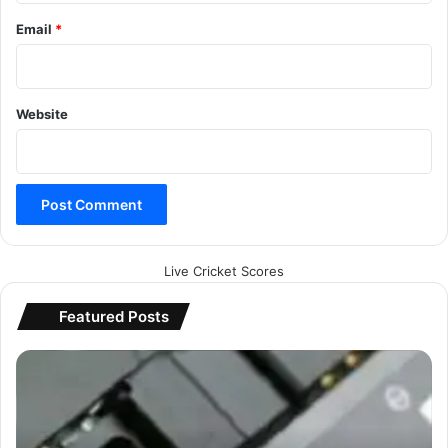
Email
*
Website
Live Cricket Scores
Featured Posts
नि
य
म
स
ख्‍त