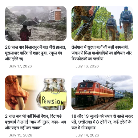
क्श
पी
न
ने
:
मा
1
breaking news
री
2
बा
लो
chhattisgarh chief minister
जी
गों
प
20 साल बाद बिलासपुर में बाढ़ जैसे हालात,
तेलंगाना में सुरक्षा बलों की बड़ी कामयाबी,
Chhattisgarh News
hindi news
र
मूसलाधार बारिश से शहर डूबा, स्कूल बंद
जंगल से मिला माओवादियों का हथियार और
और ट्रेनें रद्द
विस्फोटकों का जखीरा
5
latest news
today news
top news
सा
July 17, 2026
July 16, 2026
ल
की
रो
क
,
9
0
2 साल बाद भी नहीं मिली पेंशन, रिटायर्ड
18 और 19 जुलाई को सफर से पहले जरूर
ला
प्राचार्य ने लगाई न्याय की गुहार, कहा- अब
पढ़ें, छत्तीसगढ़ में 8 ट्रेनें रद्द, कई ट्रेनों के
ख
और सहन नहीं कर सकता
रूट में भी बदलाव
का
July 15, 2026
July 14, 2026
जु