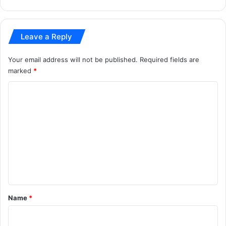
र्मा
ना
औ
Leave a Reply
र
1
Your email address will not be published.
Required fields are
.
marked
*
0
7
C
क
रो
o
ड़
m
की
m
व
सू
e
ली
n
t
*
Name
*