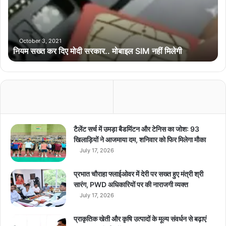
क
र
दि
ए
October 3, 2021
नियम सख्‍त कर दिए मोदी सरकार.. मोबाइल SIM नहीं मिलेगी
मो
दी
स
र
का
र
.
.
टैलेंट सर्च में उमड़ा बैडमिंटन और टेनिस का जोश: 93
मो
खिलाड़ियों ने आजमाया दम, शनिवार को फिर मिलेगा मौका
बा
July 17, 2026
इ
ल
प्रभात चौराहा फ्लाईओवर में देरी पर सख्त हुए मंत्री श्री
S
सारंग, PWD अधिकारियों पर की नाराजगी व्यक्त
I
July 17, 2026
M
न
प्राकृतिक खेती और कृषि उत्पादों के मूल्य संवर्धन से बढ़ाएं
हीं