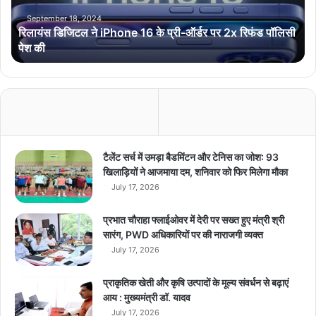
ट
ल
September 18, 2024
रिलायंस डिजिटल ने iPhone 16 के प्री-ऑर्डर पर 2x रिफंड पॉलिसी
ने
पेश की
i
P
h
o
n
e
1
6
टैलेंट सर्च में उमड़ा बैडमिंटन और टेनिस का जोश: 93
के
खिलाड़ियों ने आजमाया दम, शनिवार को फिर मिलेगा मौका
प्री
July 17, 2026
-
ऑ
प्रभात चौराहा फ्लाईओवर में देरी पर सख्त हुए मंत्री श्री
र्ड
सारंग, PWD अधिकारियों पर की नाराजगी व्यक्त
र
July 17, 2026
प
र
प्राकृतिक खेती और कृषि उत्पादों के मूल्य संवर्धन से बढ़ाएं
2
आय : मुख्यमंत्री डॉ. यादव
x
July 17, 2026
रि