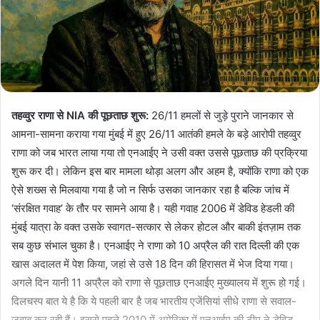
तहव्वुर राणा से NIA की पूछताछ शुरू:
26/11 हमलों से जुड़े पुराने जानकार से
आमना-सामना कराया गया मुंबई में हुए 26/11 आतंकी हमले के बड़े आरोपी तहव्वुर
राणा को जब भारत लाया गया तो एनआईए ने उसी वक्त उससे पूछताछ की प्रक्रिया
शुरू कर दी। लेकिन इस बार मामला थोड़ा अलग और अहम है, क्योंकि राणा को एक
ऐसे शख्स से मिलवाया गया है जो न सिर्फ उसका जानकार रहा है बल्कि जांच में
‘संरक्षित गवाह’ के तौर पर सामने आया है। यही गवाह 2006 में डेविड हेडली की
मुंबई यात्रा के वक्त उसके स्वागत-सत्कार से लेकर होटल और बाकी इंतज़ाम तक
सब कुछ संभाल चुका है। एनआईए ने राणा को 10 अप्रैल की रात दिल्ली की एक
खास अदालत में पेश किया, जहां से उसे 18 दिन की हिरासत में भेज दिया गया।
अगले दिन यानी 11 अप्रैल को राणा से पूछताछ एनआईए मुख्यालय में शुरू हो गई।
दिलचस्प बात ये है कि ये पहली बार है जब भारतीय एजेंसियां सीधे राणा से सवाल-
जवाब कर रही हैं। इससे पहले 2010 में अमेरिका में एनआईए की टीम ने डेविड