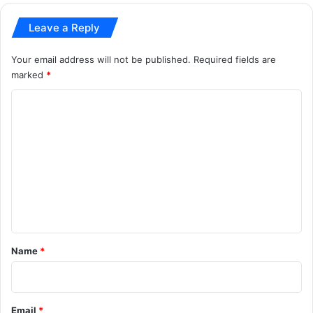
स
ग
Leave a Reply
ढ़
ब
Your email address will not be published.
Required fields are
ने
marked
*
गा
'
C
प्रो
टी
o
न
m
का
m
ग
ढ़
e
'
n
t
*
Name
*
Email
*