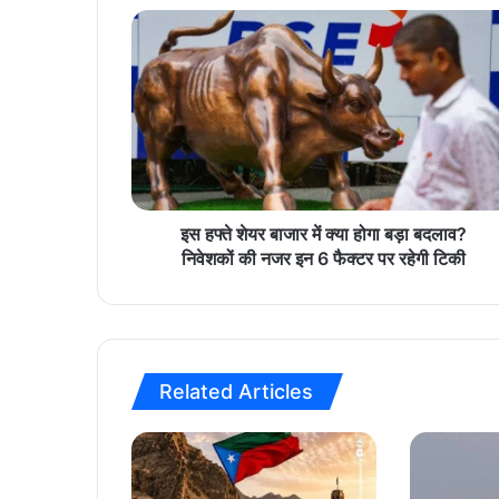
इ
स
ह
फ्ते
शे
य
र
बा
जा
र
इस हफ्ते शेयर बाजार में क्या होगा बड़ा बदलाव?
में
निवेशकों की नजर इन 6 फैक्टर पर रहेगी टिकी
क्या
हो
गा
ब
ड़ा
Related Articles
ब
द
ला
व
?