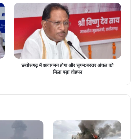
छ
त्ती
स
ग
ढ़
में
आ
वा
ग
म
छत्तीसगढ़ में आवागमन होगा और सुगम:बस्तर अंचल को
न
मिला बड़ा तोहफा
हो
गा
औ
र
सु
ग
म
:
ब
स्त