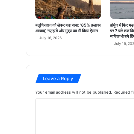
नि
वे
श
कों
बलूचिस्तान को लेकर बड़ा दावा: ‘85% इलाका
होर्मुज में फिर 
की
आजाद’, नए झंडे और मुद्रा का भी किया ऐलान
पर 7 घंटे तक कि
न
नाविक भी बने हिंस
July 16, 2026
ज
July 15, 20
र
इ
न
6
फै
Leave a Reply
क्ट
र
प
Your email address will not be published.
Required f
र
C
र
हे
o
गी
m
टि
की
m