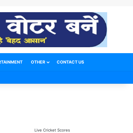
RTAINMENT
OTHER
CONTACT US
Facebook
X
YouTube
Telegram
WhatsApp
Instagram
Switch skin
Search for
Live Cricket Scores