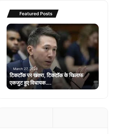
Featured Posts
टि
क
टॉ
क
प
र
ख
March 27, 2023
त
टिकटॉक पर खतरा, टिकटॉक के खिलाफ
रा
एकजुट हुए विधायक….
,
टि
क
टॉ
क
के
खि
ला
फ