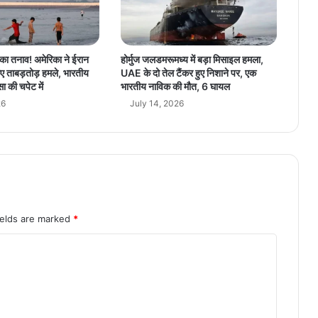
र
अं
च
ल
भड़का तनाव! अमेरिका ने ईरान
होर्मुज जलडमरूमध्य में बड़ा मिसाइल हमला,
को
ए ताबड़तोड़ हमले, भारतीय
UAE के दो तेल टैंकर हुए निशाने पर, एक
मि
ा की चपेट में
भारतीय नाविक की मौत, 6 घायल
ला
26
July 14, 2026
ब
ड़ा
तो
ह
फा
ields are marked
*