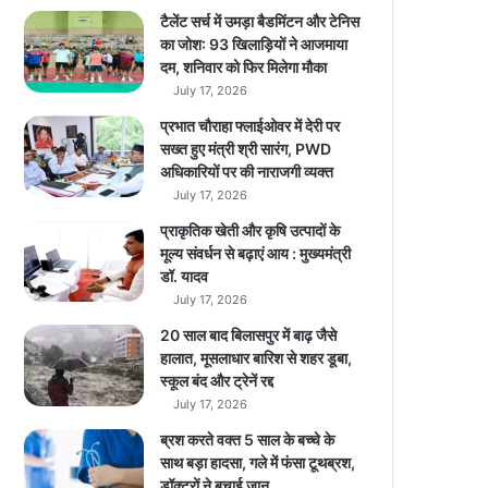
ए
टैलेंट सर्च में उमड़ा बैडमिंटन और टेनिस
क
का जोश: 93 खिलाड़ियों ने आजमाया
जु
दम, शनिवार को फिर मिलेगा मौका
ट
July 17, 2026
हु
प्रभात चौराहा फ्लाईओवर में देरी पर
ए
सख्त हुए मंत्री श्री सारंग, PWD
वि
अधिकारियों पर की नाराजगी व्यक्त
धा
July 17, 2026
य
क
प्राकृतिक खेती और कृषि उत्पादों के
…
मूल्य संवर्धन से बढ़ाएं आय : मुख्यमंत्री
.
डॉ. यादव
July 17, 2026
20 साल बाद बिलासपुर में बाढ़ जैसे
हालात, मूसलाधार बारिश से शहर डूबा,
स्कूल बंद और ट्रेनें रद्द
July 17, 2026
ब्रश करते वक्त 5 साल के बच्चे के
साथ बड़ा हादसा, गले में फंसा टूथब्रश,
डॉक्टरों ने बचाई जान