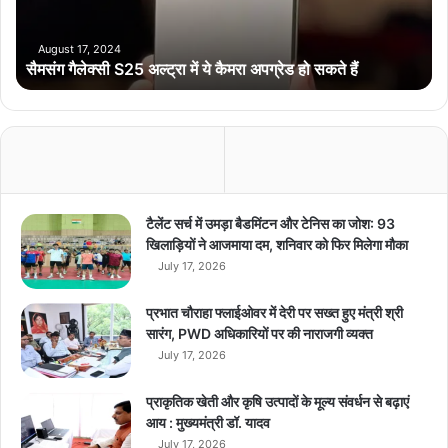
क्सी
S
2
August 17, 2024
सैमसंग गैलेक्सी S25 अल्ट्रा में ये कैमरा अपग्रेड हो सकते हैं
5
अ
ल्ट्रा
में
ये
कै
म
रा
टैलेंट सर्च में उमड़ा बैडमिंटन और टेनिस का जोश: 93
अ
खिलाड़ियों ने आजमाया दम, शनिवार को फिर मिलेगा मौका
प
July 17, 2026
ग्रे
ड
प्रभात चौराहा फ्लाईओवर में देरी पर सख्त हुए मंत्री श्री
हो
सारंग, PWD अधिकारियों पर की नाराजगी व्यक्त
स
July 17, 2026
क
ते
प्राकृतिक खेती और कृषि उत्पादों के मूल्य संवर्धन से बढ़ाएं
हैं
आय : मुख्यमंत्री डॉ. यादव
July 17, 2026