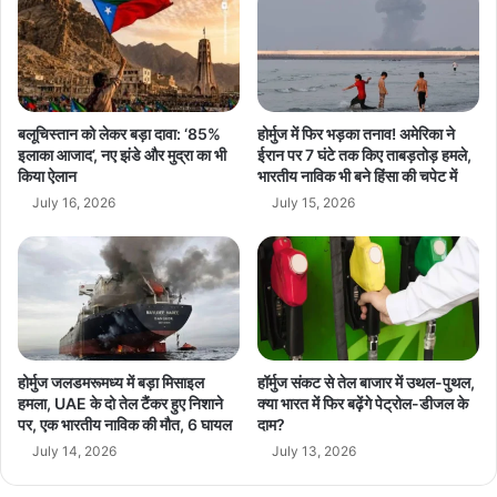
1
हा
latest news
today news
top news
9
कुं
9
भ
Trump Greenland Row
7
:
की
2
Trump Tariff Threat
World News Hindi
सु
3
बलूचिस्तान को लेकर बड़ा दावा: ‘85%
होर्मुज में फिर भड़का तनाव! अमेरिका ने
प
से
इलाका आजाद’, नए झंडे और मुद्रा का भी
ईरान पर 7 घंटे तक किए ताबड़तोड़ हमले,
र
किया ऐलान
भारतीय नाविक भी बने हिंसा की चपेट में
2
हि
5
July 16, 2026
July 15, 2026
ट
ज
‘
न
बॉ
व
र्ड
री
र
त
’
क
आ
होर्मुज जलडमरूमध्य में बड़ा मिसाइल
हॉर्मुज संकट से तेल बाजार में उथल-पुथल,
यो
हमला, UAE के दो तेल टैंकर हुए निशाने
क्या भारत में फिर बढ़ेंगे पेट्रोल-डीजल के
जि
पर, एक भारतीय नाविक की मौत, 6 घायल
दाम?
त
July 14, 2026
July 13, 2026
हो
गा