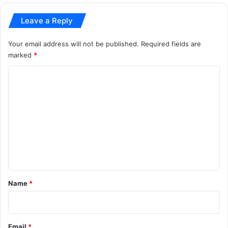
‘
रा
Leave a Reply
य
पु
Your email address will not be published.
Required fields are
र
marked
*
सा
हि
C
त्य
उ
o
त्स
m
व
m
–
2
e
0
n
2
6
t
’
*
Name
*
Email
*