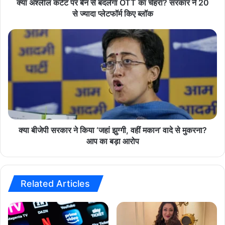
बै
क्या अश्लील कंटेंट पर बैन से बदलेगा OTT का चेहरा? सरकार ने 20
hindi news
latest news
today news
न
से ज्यादा प्लेटफॉर्म किए ब्लॉक
से
top news
ब
क्या
द
बी
ले
जे
गा
पी
O
स
T
र
T
का
का
र
चे
ने
ह
कि
क्या बीजेपी सरकार ने किया ‘जहां झुग्गी, वहीं मकान’ वादे से मुकरना?
रा
या
आप का बड़ा आरोप
?
‘
स
ज
र
हां
का
झु
Related Articles
र
ग्गी
ने
,
2
व
0
हीं