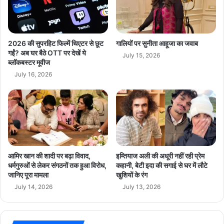
से
म
ज्या
का
दा
न
प्ले
’
2026 की सुपरहिट फिल्में थिएटर से छूट
गालियों पर सुनीता आहूजा का जवाब
ट
वा
गईं? अब घर बैठे OTT पर देखें ये
July 15, 2026
फॉ
ब्लॉकबस्टर मूवीज
दे
र्म
से
July 16, 2026
कि
मु
ए
क
ब्लॉ
र
क
ना
?
आ
प
आमिर खान की शादी पर बढ़ा विवाद,
इम्तियाज अली की अधूरी नहीं रही प्रेम
का
धर्मगुरुओं से लेकर संगठनों तक हुआ विरोध,
कहानी, बेटी इदा की सगाई से घर में लौटे
ब
जानिए पूरा मामला
खुशियों के रंग
ड़ा
July 14, 2026
July 13, 2026
आ
रो
प